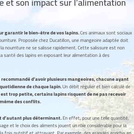
 et son impact sur l’alimentation
r garantir le bien-être de vos lapins.
Ces animaux sont sociaux
nourriture. Proposée chez Ducatillon, une mangeoire adaptée doit
a nourriture ne se salisse rapidement. Cette salissure est non
la santé des lapins en exposant leur alimentation à des
est recommandé d’avoir plusieurs mangeoires, chacune ayant
 quotidienne de chaque lapin.
Un débit régulier et bien calculé de
est trop petite, certains lapins risquent de ne pas recevoir
u même des conflits.
nt d’autant plus déterminant.
En effet, pour une telle quantité,
sage et le choix des aliments jouent un rôle considérable pour la
 fois nutritif et attrayant. Par exemple, des granulés enrichis en