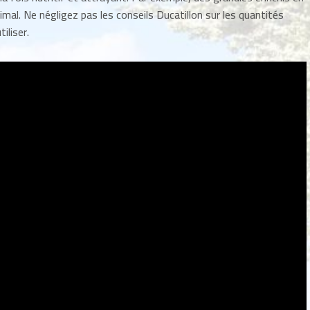
al. Ne négligez pas les conseils Ducatillon sur les quantités
iliser.