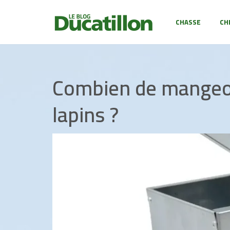
CHASSE
CH
Aller
au
contenu
Combien de mangeoi
lapins ?