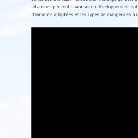
vitamines peuvent favoriser un développement optim
d’aliments adaptées et les types de mangeoires à ut