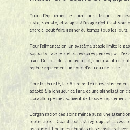
Quand l’équipement est bien choisi, le quotidien devi
juste, robuste, et adapté à l’usage réel. C’est souve
endroit, peut faire gagner du temps tous les jours.
Pour l’alimentation, un système stable limite le gas
supports, râteliers et accessoires pensés pour l’ex
hiver. Du côté de l’abreuvement, mieux vaut un matér
repérer rapidement un souci d’eau ou une fuite.
Pour la sécurité, la clôture reste un investissement u
adapté à la longueur de ligne et une signalisation cl
Ducatillon permet souvent de trouver rapidement l’
L’organisation des soins mérite aussi une attention 
protections… Quand tout est regroupé et accessible
bricolage. Et pour les périodes plus sensibles (hiver