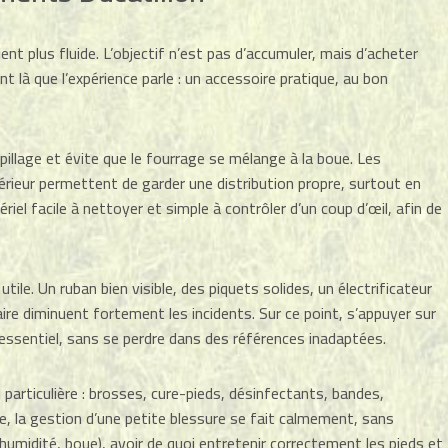
ent plus fluide. L’objectif n’est pas d’accumuler, mais d’acheter
nt là que l’expérience parle : un accessoire pratique, au bon
pillage et évite que le fourrage se mélange à la boue. Les
térieur permettent de garder une distribution propre, surtout en
iel facile à nettoyer et simple à contrôler d’un coup d’œil, afin de
tile. Un ruban bien visible, des piquets solides, un électrificateur
aire diminuent fortement les incidents. Sur ce point, s’appuyer sur
essentiel, sans se perdre dans des références inadaptées.
particulière : brosses, cure-pieds, désinfectants, bandes,
, la gestion d’une petite blessure se fait calmement, sans
, humidité, boue), avoir de quoi entretenir correctement les pieds et