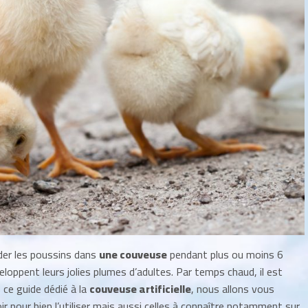
der les poussins dans
une couveuse
pendant plus ou moins 6
loppent leurs jolies plumes d’adultes. Par temps chaud, il est
 ce guide dédié à la
couveuse artificielle
, nous allons vous
 pour bien l’utiliser mais aussi celles à connaître notamment sur