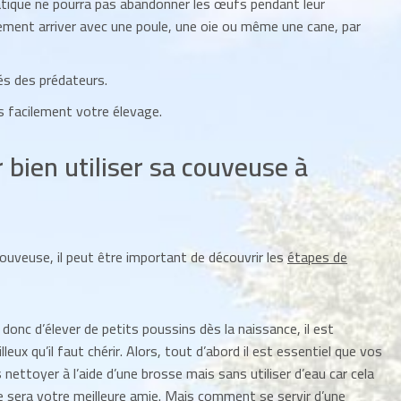
tique ne pourra pas abandonner les œufs pendant leur
ement arriver avec une poule, une oie ou même une cane, par
s des prédateurs.
s facilement votre élevage.
 bien utiliser sa couveuse à
couveuse, il peut être important de découvrir les
étapes de
donc d’élever de petits poussins dès la naissance, il est
eux qu’il faut chérir. Alors, tout d’abord il est essentiel que vos
ettoyer à l’aide d’une brosse mais sans utiliser d’eau car cela
elle sera votre meilleure amie. Mais comment se servir d’une