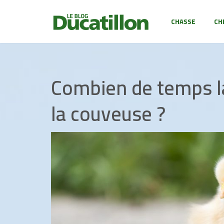
CHASSE
CH
Aller
au
contenu
Combien de temps la
la couveuse ?