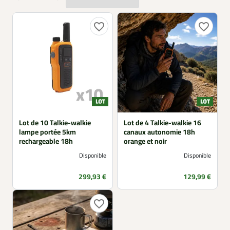
solaire LED compact pour la signalisation lumineuse. Des
solutions simples, fiables et accessibles pour organiser
vos déplacements, sécuriser le groupe et rester en
favorite_border
favorite_border
contact partout.
Lot de 10 Talkie-walkie
Lot de 4 Talkie-walkie 16
lampe portée 5km
canaux autonomie 18h
rechargeable 18h
orange et noir
Disponible
Disponible
Prix
Prix
299,93 €
129,99 €
favorite_border