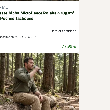
-TAC
este Alpha Microfleece Polaire 420g/m²
 Poches Tactiques
Derniers articles !
sponible en:
M, L, XL, 2XL, 3XL
77,99 €
Prix