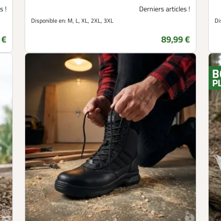
s !
Derniers articles !
Disponible en:
M, L, XL, 2XL, 3XL
Di
 €
89,99 €
Prix