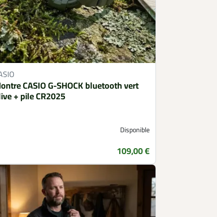
ASIO
ontre CASIO G-SHOCK bluetooth vert
live + pile CR2025
Disponible
109,00 €
Prix