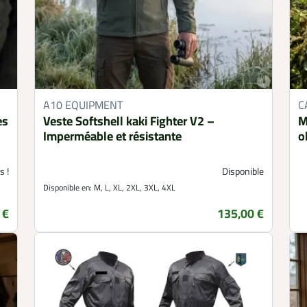
A10 EQUIPMENT
C
es
Veste Softshell kaki Fighter V2 –
M
Imperméable et résistante
o
s !
Disponible
Disponible en:
M, L, XL, 2XL, 3XL, 4XL
 €
135,00 €
Prix