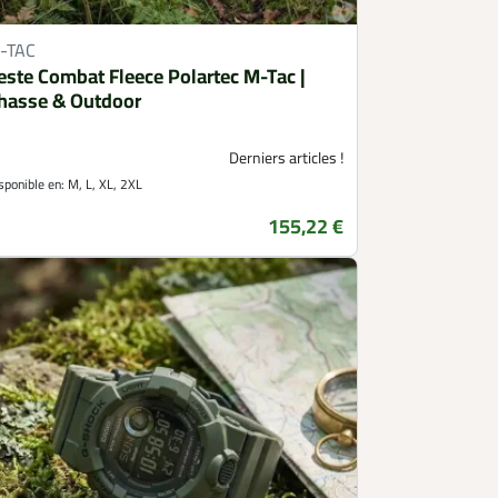
-TAC
este Combat Fleece Polartec M-Tac |
hasse & Outdoor
Derniers articles !
sponible en:
M, L, XL, 2XL
155,22 €
Prix