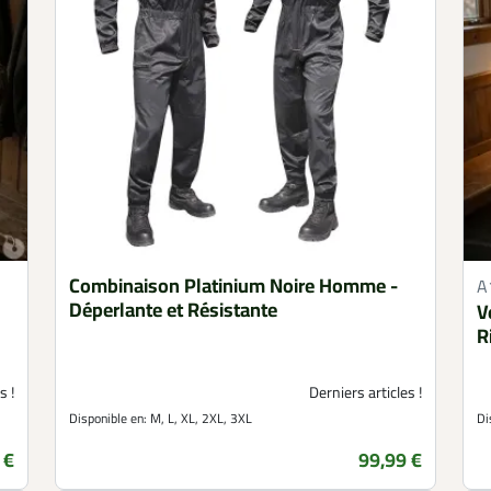
Combinaison Platinium Noire Homme -
A
Déperlante et Résistante
V
R
s !
Derniers articles !
Disponible en:
M, L, XL, 2XL, 3XL
Di
 €
99,99 €
Prix