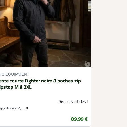
10 EQUIPMENT
este courte Fighter noire 8 poches zip
ipstop M à 3XL
Derniers articles !
sponible en:
M, L, XL
89,99 €
Prix