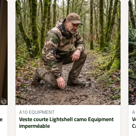
A10 EQUIPMENT
A
le
Veste courte Lightshell camo Equipment
V
imperméable
C