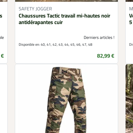
SAFETY JOGGER
M
s
Chaussures Tactic travail mi-hautes noir
V
antidérapantes cuir
5
ble
Derniers articles !
Disponible en:
40, 41, 42, 43, 44, 45, 46, 47, 48
Di
 €
82,99 €
Prix