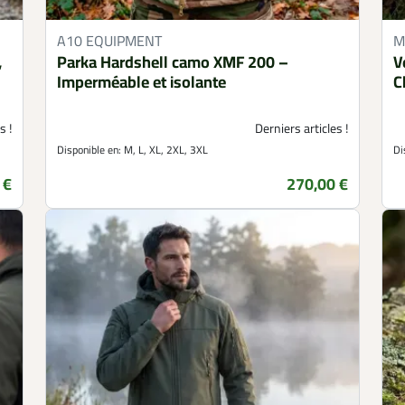
A10 EQUIPMENT
M
,
Parka Hardshell camo XMF 200 –
V
Imperméable et isolante
C
s !
Derniers articles !
Disponible en:
M, L, XL, 2XL, 3XL
Di
 €
270,00 €
Prix