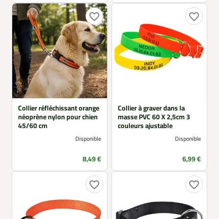
favorite_border
favorite_border
Collier réfléchissant orange
Collier à graver dans la
néoprène nylon pour chien
masse PVC 60 X 2,5cm 3
45/60 cm
couleurs ajustable
Disponible
Disponible
Prix
Prix
8,49 €
6,99 €
favorite_border
favorite_border