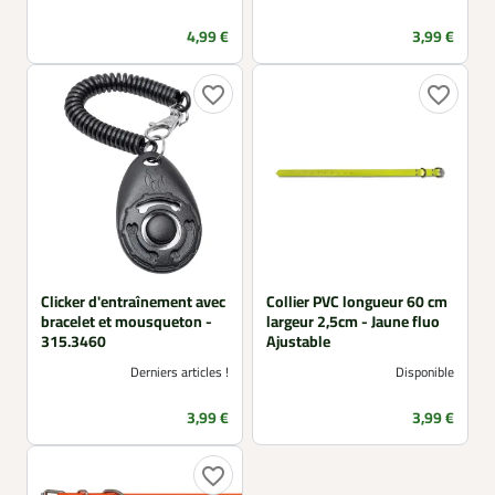
Prix
Prix
4,99 €
3,99 €
favorite_border
favorite_border
Clicker d'entraînement avec
Collier PVC longueur 60 cm
bracelet et mousqueton -
largeur 2,5cm - Jaune fluo
315.3460
Ajustable
Derniers articles !
Disponible
Prix
Prix
3,99 €
3,99 €
favorite_border