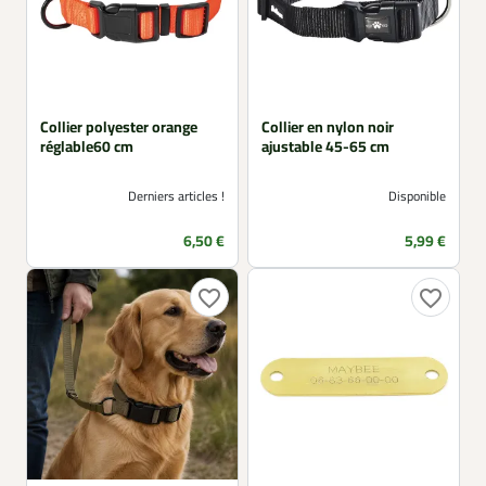
Collier polyester orange
Collier en nylon noir
réglable60 cm
ajustable 45-65 cm
Derniers articles !
Disponible
Prix
Prix
6,50 €
5,99 €
favorite_border
favorite_border