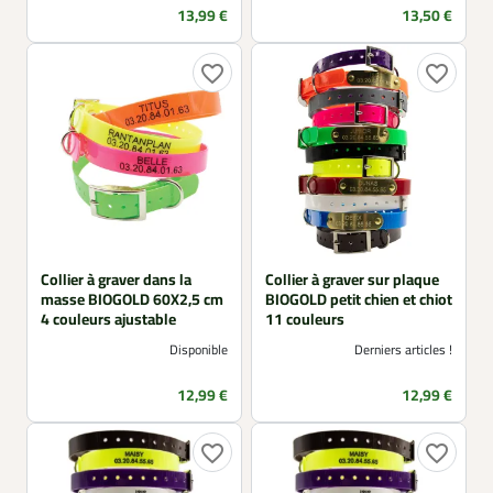
Prix
Prix
13,99 €
13,50 €
favorite_border
favorite_border
Collier à graver dans la
Collier à graver sur plaque
masse BIOGOLD 60X2,5 cm
BIOGOLD petit chien et chiot
4 couleurs ajustable
11 couleurs
Disponible
Derniers articles !
Prix
Prix
12,99 €
12,99 €
favorite_border
favorite_border