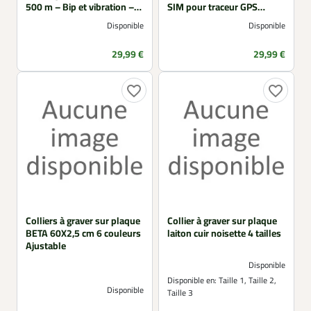
500 m – Bip et vibration –
SIM pour traceur GPS
Étanche IP67 –
Ducatillon
Disponible
Disponible
Rechargeable
Prix
Prix
29,99 €
29,99 €
favorite_border
favorite_border
Colliers à graver sur plaque
Collier à graver sur plaque
BETA 60X2,5 cm 6 couleurs
laiton cuir noisette 4 tailles
Ajustable
Disponible
Disponible en:
Taille 1, Taille 2,
Disponible
Taille 3