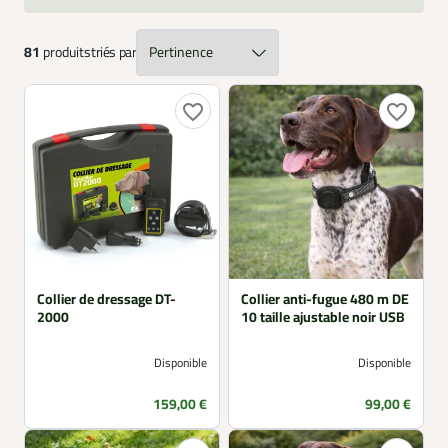
81
produits
triés par
favorite_border
favorite_border
Collier de dressage DT-
Collier anti-fugue 480 m DE
2000
10 taille ajustable noir USB
Disponible
Disponible
Prix
Prix
159,00 €
99,00 €