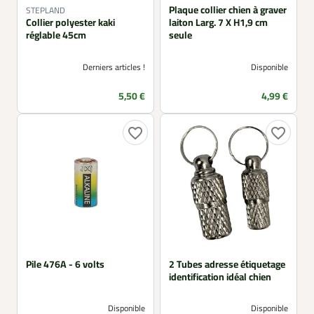
Plaque collier chien à graver
STEPLAND
Collier polyester kaki
laiton Larg. 7 X H1,9 cm
réglable 45cm
seule
Derniers articles !
Disponible
Prix
Prix
5,50 €
4,99 €
favorite_border
favorite_border
Pile 476A - 6 volts
2 Tubes adresse étiquetage
identification idéal chien
Disponible
Disponible