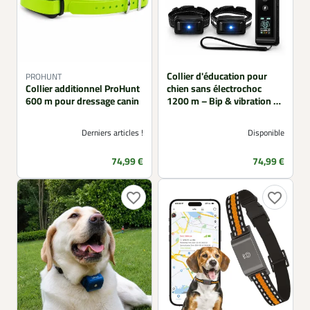
Collier d'éducation pour
PROHUNT
Collier additionnel ProHunt
chien sans électrochoc
600 m pour dressage canin
1200 m – Bip & vibration –
2 chiens
Derniers articles !
Disponible
Prix
Prix
74,99 €
74,99 €
favorite_border
favorite_border