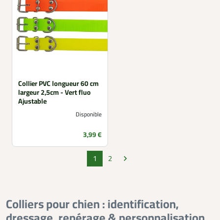
Collier PVC longueur 60 cm
largeur 2,5cm - Vert fluo
Ajustable
Disponible
Prix
3,99 €
1
2

Suivant
Colliers pour chien : identification,
dressage, repérage & personnalisation