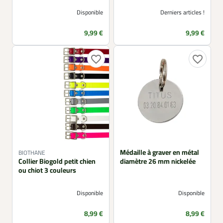
Disponible
Derniers articles !
Prix
Prix
9,99 €
9,99 €
favorite_border
favorite_border
Médaille à graver en métal
BIOTHANE
Collier Biogold petit chien
diamètre 26 mm nickelée
ou chiot 3 couleurs
Disponible
Disponible
Prix
Prix
8,99 €
8,99 €