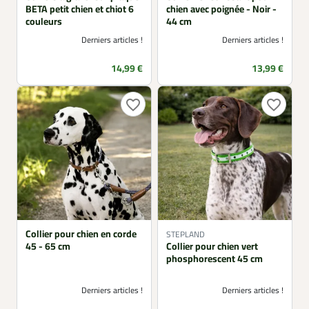
BETA petit chien et chiot 6
chien avec poignée - Noir -
couleurs
44 cm
Derniers articles !
Derniers articles !
Prix
Prix
14,99 €
13,99 €
favorite_border
favorite_border
Collier pour chien en corde
STEPLAND
45 - 65 cm
Collier pour chien vert
phosphorescent 45 cm
Derniers articles !
Derniers articles !