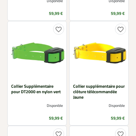
Disponible
Disponible
Prix
Prix
59,99 €
59,99 €
favorite_border
favorite_border
Collier Supplémentaire
Collier supplémentaire pour
pour DT2000 en nylon vert
clôture télécommandée
Jaune
Disponible
Disponible
Prix
Prix
59,99 €
59,99 €
favorite_border
favorite_border