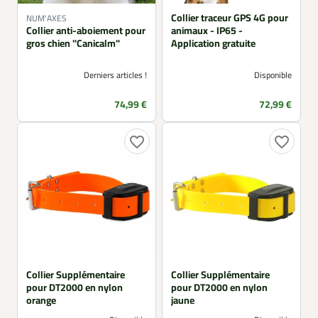
Collier traceur GPS 4G pour
NUM'AXES
Collier anti-aboiement pour
animaux - IP65 -
gros chien "Canicalm"
Application gratuite
Derniers articles !
Disponible
Prix
Prix
74,99 €
72,99 €
favorite_border
favorite_border
Collier Supplémentaire
Collier Supplémentaire
pour DT2000 en nylon
pour DT2000 en nylon
orange
jaune