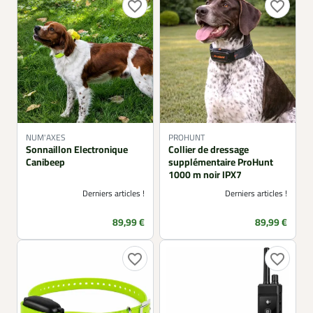
favorite_border
favorite_border
NUM'AXES
PROHUNT
Sonnaillon Electronique
Collier de dressage
Canibeep
supplémentaire ProHunt
1000 m noir IPX7
Derniers articles !
Derniers articles !
Prix
Prix
89,99 €
89,99 €
favorite_border
favorite_border