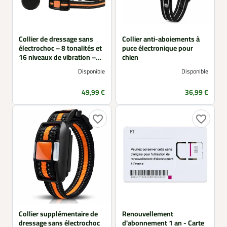
Collier de dressage sans
Collier anti-aboiements à
électrochoc – 8 tonalités et
puce électronique pour
16 niveaux de vibration –
chien
Étanche IP67
Disponible
Disponible
Prix
Prix
49,99 €
36,99 €
favorite_border
favorite_border
Collier supplémentaire de
Renouvellement
dressage sans électrochoc
d'abonnement 1 an - Carte