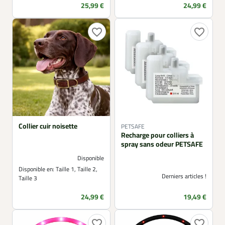
Prix
Prix
25,99 €
24,99 €
favorite_border
favorite_border
Collier cuir noisette
PETSAFE
Recharge pour colliers à
spray sans odeur PETSAFE
Disponible
Disponible en:
Taille 1, Taille 2,
Derniers articles !
Taille 3
Prix
Prix
24,99 €
19,49 €
favorite_border
favorite_border