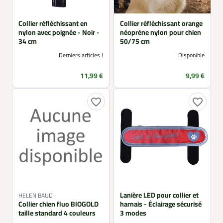
Collier réfléchissant en
Collier réfléchissant orange
nylon avec poignée - Noir -
néoprène nylon pour chien
34 cm
50/75 cm
Derniers articles !
Disponible
Prix
Prix
11,99 €
9,99 €
favorite_border
favorite_border
Lanière LED pour collier et
HELEN BAUD
Collier chien fluo BIOGOLD
harnais - Éclairage sécurisé
taille standard 4 couleurs
3 modes