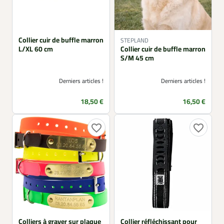
Collier cuir de buffle marron
STEPLAND
L/XL 60 cm
Collier cuir de buffle marron
S/M 45 cm
Derniers articles !
Derniers articles !
Prix
Prix
18,50 €
16,50 €
favorite_border
favorite_border
Colliers à graver sur plaque
Collier réfléchissant pour