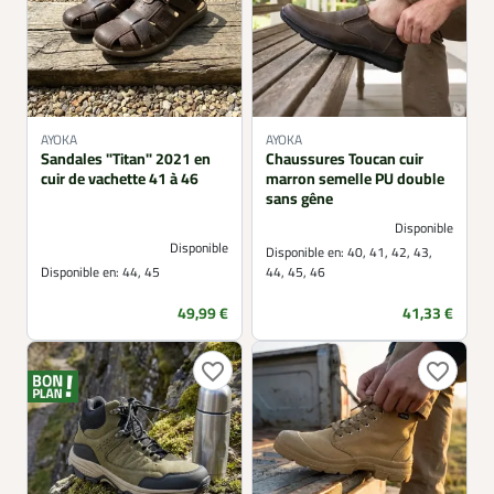
AYOKA
AYOKA
Sandales "Titan" 2021 en
Chaussures Toucan cuir
cuir de vachette 41 à 46
marron semelle PU double
sans gêne
Disponible
Disponible
Disponible en:
40, 41, 42, 43,
Disponible en:
44, 45
44, 45, 46
Prix
Prix
49,99 €
41,33 €
favorite_border
favorite_border