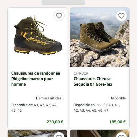
favorite_border
favorite_border
Chaussures de randonnée
CHIRUCA
Ridgeline marron pour
Chaussures Chiruca
homme
Sequoïa 01 Gore-Tex
Derniers articles !
Disponible
Disponible en:
41, 42, 43, 44,
Disponible en:
38, 39, 40, 41,
45, 46
42, 43, 44, 45, 46, 47
Prix
Prix
239,00 €
185,00 €