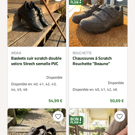
AYOKA
ROUCHETTE
Baskets cuir scratch double
Chaussures à Scratch
velcro Strech semelle PVC
Rouchette "Beaune"
Disponible
Disponible
Disponible en:
40, 41, 42, 43,
44, 45, 46
Disponible en:
40, 41, 42, 46
Prix
Prix
54,99 €
50,69 €
favorite_border
favorite_border