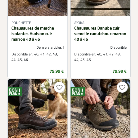
ROUCHETTE
AYOKA
Chaussures de marche
Chaussures Danube cuir
isolantes Hudson cuir
semelle caoutchouc marron
marron 40 à 46
40 à 46
Derniers articles !
Disponible
Disponible en:
40, 41, 42, 43,
Disponible en:
40, 41, 42, 43,
44, 45, 46
44, 45, 46
Prix
Prix
79,99 €
79,99 €
favorite_border
favorite_border