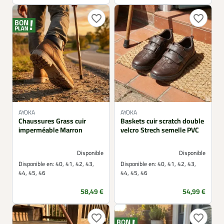
favorite_border
favorite_border
AYOKA
AYOKA
Chaussures Grass cuir
Baskets cuir scratch double
imperméable Marron
velcro Strech semelle PVC
Disponible
Disponible
Disponible en:
40, 41, 42, 43,
Disponible en:
40, 41, 42, 43,
44, 45, 46
44, 45, 46
Prix
Prix
58,49 €
54,99 €
favorite_border
favorite_border