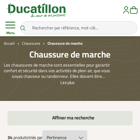
Menu
Accueil
Chaussures
Chaussure de marche
Chaussure de marche
Les chaussures de marche sont essentielles pour garantir
confort et sécurité dans vos activités de plein air, que vous
soyez chasseur ou randonneur. Elles doivent être
adaptées à chaque type de terrain et d’environnement.
Lire
plus
Notre sélection inclut des modèles robustes pour la
chasse. Préparez-vous à explorer la nature en toute
sérénité avec un équipement fiable et de qualité.
Affiner ma recherche
34
produits
triés par