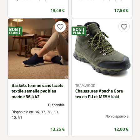
Prix
Prix
19,49 €
17,93 €
favorite_border
favorite_border
Baskets femme sans lacets
TEAMWOOD
textile semelle pvc bleu
Chaussures Apache Gore
marine 36 à 42
tex en PU et MESH kaki
Disponible
Disponible en:
36, 37, 38, 39,
Non disponible
40, 41
Prix
Prix
13,25 €
12,00 €