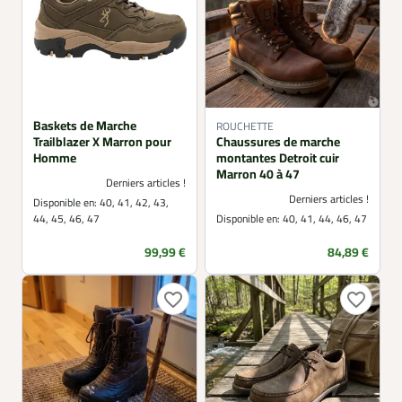
Baskets de Marche
ROUCHETTE
Trailblazer X Marron pour
Chaussures de marche
Homme
montantes Detroit cuir
Marron 40 à 47
Derniers articles !
Derniers articles !
Disponible en:
40, 41, 42, 43,
44, 45, 46, 47
Disponible en:
40, 41, 44, 46, 47
Prix
Prix
99,99 €
84,89 €
favorite_border
favorite_border