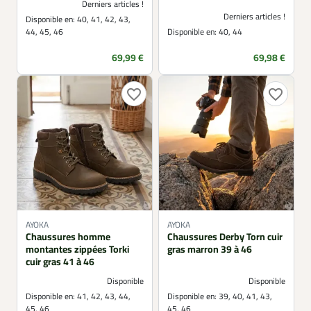
Derniers articles !
Derniers articles !
Disponible en:
40, 41, 42, 43,
44, 45, 46
Disponible en:
40, 44
Prix
Prix
69,99 €
69,98 €
favorite_border
favorite_border
AYOKA
AYOKA
Chaussures homme
Chaussures Derby Torn cuir
montantes zippées Torki
gras marron 39 à 46
cuir gras 41 à 46
Disponible
Disponible
Disponible en:
41, 42, 43, 44,
Disponible en:
39, 40, 41, 43,
45, 46
45, 46