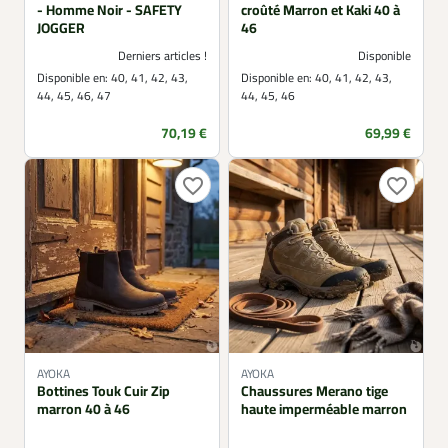
- Homme Noir - SAFETY
croûté Marron et Kaki 40 à
JOGGER
46
Derniers articles !
Disponible
Disponible en:
40, 41, 42, 43,
Disponible en:
40, 41, 42, 43,
44, 45, 46, 47
44, 45, 46
Prix
Prix
70,19 €
69,99 €
favorite_border
favorite_border
AYOKA
AYOKA
Bottines Touk Cuir Zip
Chaussures Merano tige
marron 40 à 46
haute imperméable marron