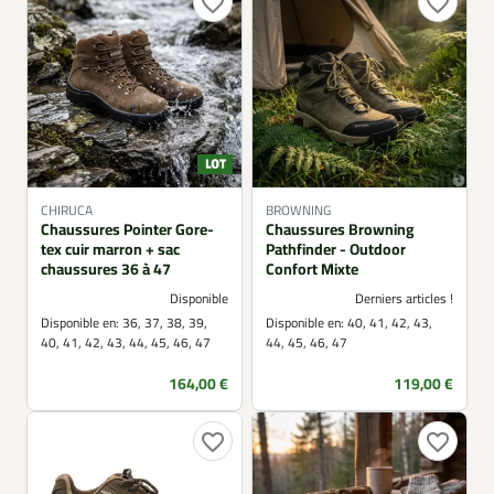
favorite_border
favorite_border
CHIRUCA
BROWNING
Chaussures Pointer Gore-
Chaussures Browning
tex cuir marron + sac
Pathfinder - Outdoor
chaussures 36 à 47
Confort Mixte
Disponible
Derniers articles !
Disponible en:
36, 37, 38, 39,
Disponible en:
40, 41, 42, 43,
40, 41, 42, 43, 44, 45, 46, 47
44, 45, 46, 47
Prix
Prix
164,00 €
119,00 €
favorite_border
favorite_border