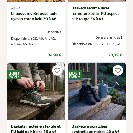
Baskets femme lacet
AYOKA
Chaussures Brousse toile
fermeture éclair PU aspect
tige en coton kaki 39 à 46
cuir taupe 36 à 41
Disponible
Derniers articles !
Disponible en:
39, 40, 41, 42,
43, 44, 45, 46
Disponible en:
36, 37, 38, 39, 40
Prix
Prix
34,99 €
23,39 €
favorite_border
favorite_border
Baskets mixtes en textile et
Baskets à scratches
PU kaki noir beige 36 à 46
synthétique noires 40 à 46