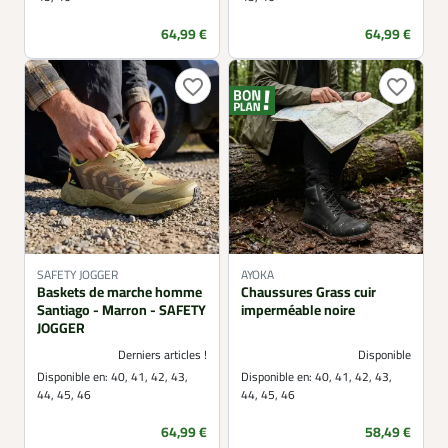
Prix
Prix
64,99 €
64,99 €
favorite_border
favorite_border
SAFETY JOGGER
AYOKA
Baskets de marche homme
Chaussures Grass cuir
Santiago - Marron - SAFETY
imperméable noire
JOGGER
Derniers articles !
Disponible
Disponible en:
40, 41, 42, 43,
Disponible en:
40, 41, 42, 43,
44, 45, 46
44, 45, 46
Prix
Prix
64,99 €
58,49 €