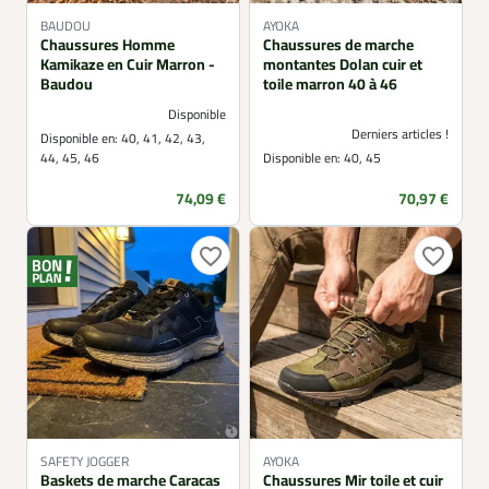
BAUDOU
AYOKA
Chaussures Homme
Chaussures de marche
Kamikaze en Cuir Marron -
montantes Dolan cuir et
Baudou
toile marron 40 à 46
Disponible
Derniers articles !
Disponible en:
40, 41, 42, 43,
44, 45, 46
Disponible en:
40, 45
Prix
Prix
74,09 €
70,97 €
favorite_border
favorite_border
SAFETY JOGGER
AYOKA
Baskets de marche Caracas
Chaussures Mir toile et cuir