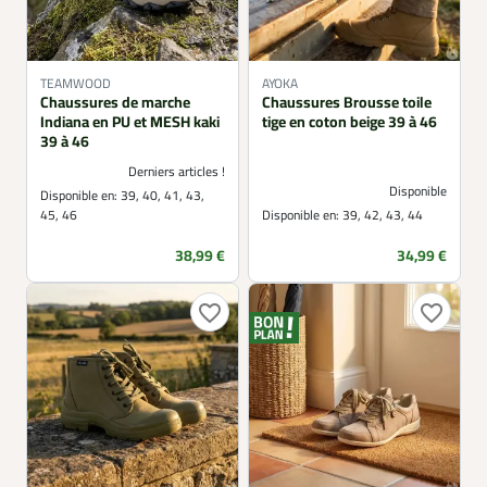
TEAMWOOD
AYOKA
Chaussures de marche
Chaussures Brousse toile
Indiana en PU et MESH kaki
tige en coton beige 39 à 46
39 à 46
Derniers articles !
Disponible
Disponible en:
39, 40, 41, 43,
45, 46
Disponible en:
39, 42, 43, 44
Prix
Prix
38,99 €
34,99 €
favorite_border
favorite_border