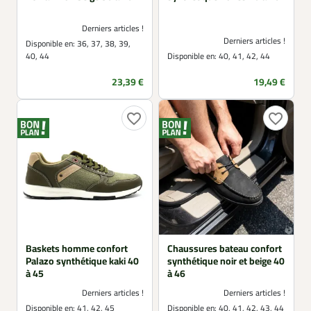
Derniers articles !
Derniers articles !
Disponible en:
36, 37, 38, 39,
40, 44
Disponible en:
40, 41, 42, 44
Prix
Prix
23,39 €
19,49 €
favorite_border
favorite_border
Baskets homme confort
Chaussures bateau confort
Palazo synthétique kaki 40
synthétique noir et beige 40
à 45
à 46
Derniers articles !
Derniers articles !
Disponible en:
41, 42, 45
Disponible en:
40, 41, 42, 43, 44