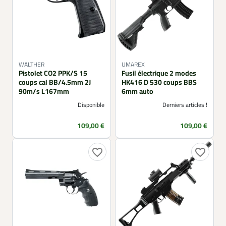
WALTHER
UMAREX
Pistolet CO2 PPK/S 15
Fusil électrique 2 modes
coups cal BB/4.5mm 2J
HK416 D 530 coups BBS
90m/s L167mm
6mm auto
Disponible
Derniers articles !
Prix
Prix
109,00 €
109,00 €
favorite_border
favorite_border