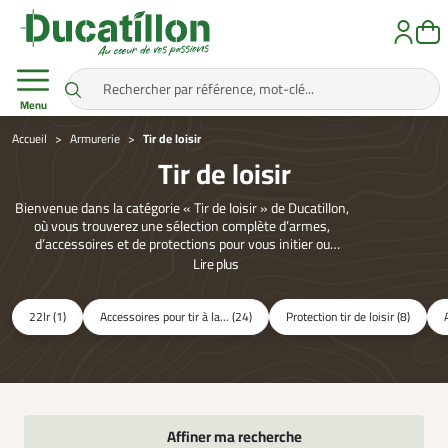
Menu
Accueil
Armurerie
Tir de loisir
Tir de loisir
Bienvenue dans la catégorie « Tir de loisir » de Ducatillon,
où vous trouverez une sélection complète d’armes,
d’accessoires et de protections pour vous initier ou
pratiquer le tir de précision en loisir. Découvrez des
Lire
plus
carabines en calibre 22 LR ou air comprimé, des pistolets
CO2, des répliques, ainsi que des équipements de
protection et cibles. Parmi les marques phares : Gamo®,
22lr (1)
Accessoires pour tir à la... (24)
Protection tir de loisir (8)
UMAREX®, Browning®, Walther®. En alliant
performance, sécurité et prix adaptés, Ducatillon vous
accompagne dans votre passion en toute responsabilité.
Que vous soyez débutant ou tireur occasionnel, cette
rubrique vous offre tous les outils pour évoluer et
progresser dans un cadre loisir sécurisé.
Affiner ma recherche