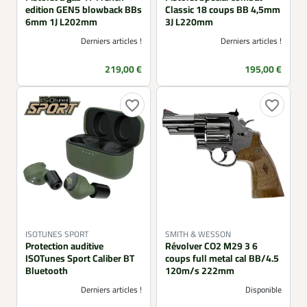
edition GEN5 blowback BBs
Classic 18 coups BB 4,5mm
6mm 1J L202mm
3J L220mm
Derniers articles !
Derniers articles !
Prix
Prix
219,00 €
195,00 €
favorite_border
favorite_border
ISOTUNES SPORT
SMITH & WESSON
Protection auditive
Révolver CO2 M29 3 6
ISOTunes Sport Caliber BT
coups full metal cal BB/4.5
Bluetooth
120m/s 222mm
Derniers articles !
Disponible