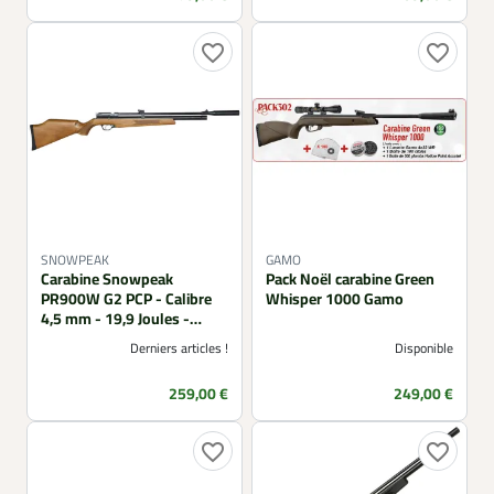
favorite_border
favorite_border
SNOWPEAK
GAMO
Carabine Snowpeak
Pack Noël carabine Green
PR900W G2 PCP - Calibre
Whisper 1000 Gamo
4,5 mm - 19,9 Joules -
Crosse Bois
Derniers articles !
Disponible
Prix
Prix
259,00 €
249,00 €
favorite_border
favorite_border