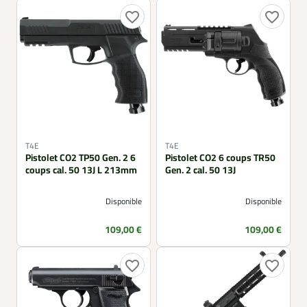
favorite_border
favorite_border
T4E
T4E
Pistolet CO2 TP50 Gen. 2 6
Pistolet CO2 6 coups TR50
coups cal. 50 13J L 213mm
Gen. 2 cal. 50 13J
Disponible
Disponible
Prix
Prix
109,00 €
109,00 €
favorite_border
favorite_border