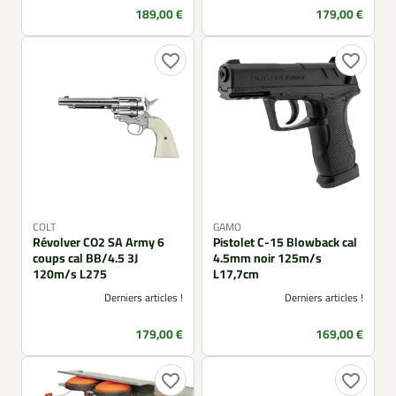
Prix
Prix
189,00 €
179,00 €
favorite_border
favorite_border
COLT
GAMO
Révolver CO2 SA Army 6
Pistolet C-15 Blowback cal
coups cal BB/4.5 3J
4.5mm noir 125m/s
120m/s L275
L17,7cm
Derniers articles !
Derniers articles !
Prix
Prix
179,00 €
169,00 €
favorite_border
favorite_border