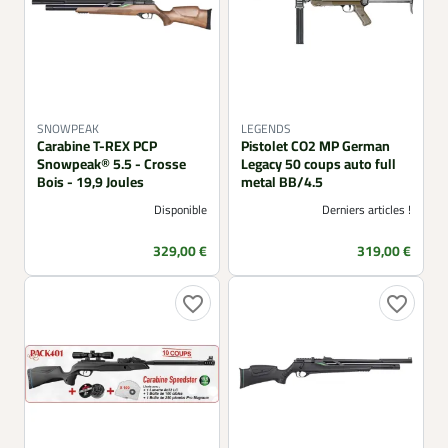
SNOWPEAK
LEGENDS
Carabine T-REX PCP
Pistolet CO2 MP German
Snowpeak® 5.5 - Crosse
Legacy 50 coups auto full
Bois - 19,9 Joules
metal BB/4.5
Disponible
Derniers articles !
Prix
Prix
329,00 €
319,00 €
favorite_border
favorite_border