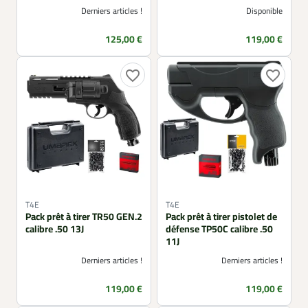
Derniers articles !
Disponible
Prix
Prix
125,00 €
119,00 €
favorite_border
favorite_border
T4E
T4E
Pack prêt à tirer TR50 GEN.2
Pack prêt à tirer pistolet de
calibre .50 13J
défense TP50C calibre .50
11J
Derniers articles !
Derniers articles !
Prix
Prix
119,00 €
119,00 €