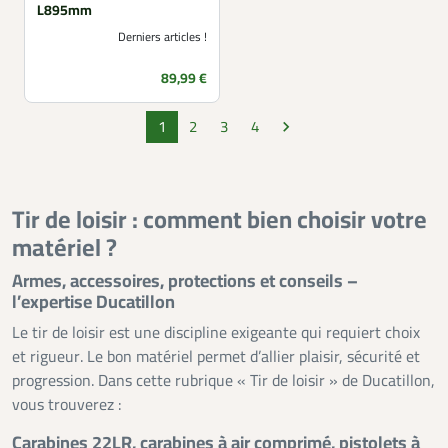
L895mm
Derniers articles !
Prix
89,99 €
1
2
3
4

Suivant
Tir de loisir : comment bien choisir votre
matériel ?
Armes, accessoires, protections et conseils –
l’expertise Ducatillon
Le tir de loisir est une discipline exigeante qui requiert choix
et rigueur. Le bon matériel permet d’allier plaisir, sécurité et
progression. Dans cette rubrique « Tir de loisir » de Ducatillon,
vous trouverez :
Carabines 22LR, carabines à air comprimé, pistolets à