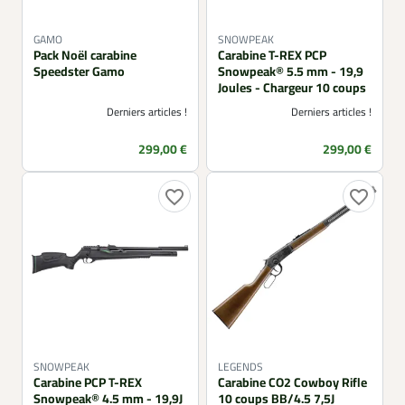
GAMO
SNOWPEAK
Pack Noël carabine
Carabine T-REX PCP
Speedster Gamo
Snowpeak® 5.5 mm - 19,9
Joules - Chargeur 10 coups
Derniers articles !
Derniers articles !
Prix
Prix
299,00 €
299,00 €
favorite_border
favorite_border
SNOWPEAK
LEGENDS
Carabine PCP T-REX
Carabine CO2 Cowboy Rifle
Snowpeak® 4.5 mm - 19,9J
10 coups BB/4.5 7,5J