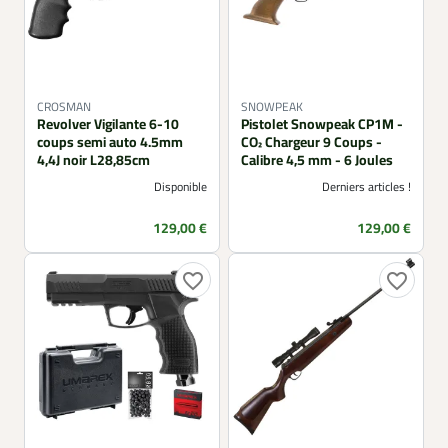
CROSMAN
SNOWPEAK
Revolver Vigilante 6-10
Pistolet Snowpeak CP1M -
coups semi auto 4.5mm
CO₂ Chargeur 9 Coups -
4,4J noir L28,85cm
Calibre 4,5 mm - 6 Joules
Disponible
Derniers articles !
Prix
Prix
129,00 €
129,00 €
favorite_border
favorite_border