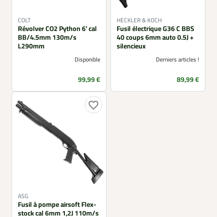
COLT
HECKLER & KOCH
Révolver CO2 Python 6' cal
Fusil électrique G36 C BBS
BB/4.5mm 130m/s
40 coups 6mm auto 0.5J +
L290mm
silencieux
Disponible
Derniers articles !
Prix
Prix
99,99 €
89,99 €
favorite_border
ASG
Fusil à pompe airsoft Flex-
stock cal 6mm 1,2J 110m/s