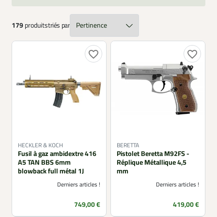
179
produits
triés par
favorite_border
favorite_border
HECKLER & KOCH
BERETTA
Fusil à gaz ambidextre 416
Pistolet Beretta M92FS -
A5 TAN BBS 6mm
Réplique Métallique 4,5
blowback full métal 1J
mm
Derniers articles !
Derniers articles !
Prix
Prix
749,00 €
419,00 €