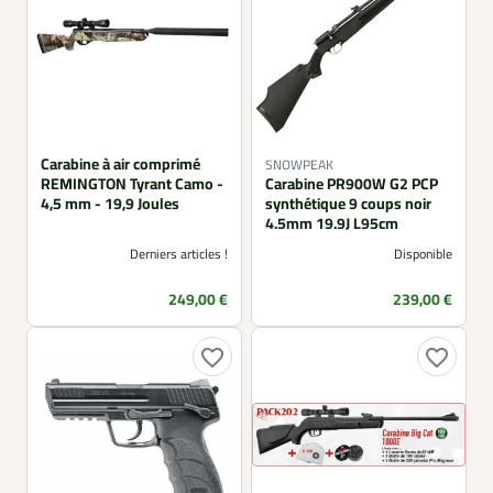
Carabine à air comprimé
SNOWPEAK
REMINGTON Tyrant Camo -
Carabine PR900W G2 PCP
4,5 mm - 19,9 Joules
synthétique 9 coups noir
4.5mm 19.9J L95cm
Derniers articles !
Disponible
Prix
Prix
249,00 €
239,00 €
favorite_border
favorite_border