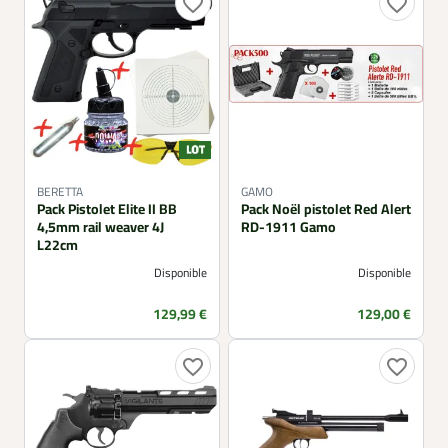
favorite_border
favorite_border
BERETTA
GAMO
Pack Pistolet Elite II BB
Pack Noël pistolet Red Alert
4,5mm rail weaver 4J
RD-1911 Gamo
L22cm
Disponible
Disponible
Prix
Prix
129,99 €
129,00 €
favorite_border
favorite_border