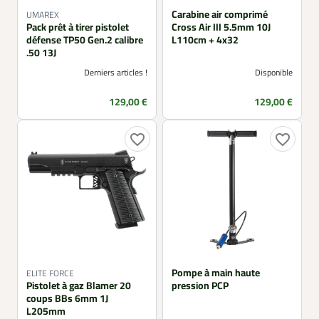
Carabine air comprimé
UMAREX
Pack prêt à tirer pistolet
Cross Air III 5.5mm 10J
défense TP50 Gen.2 calibre
L110cm + 4x32
.50 13J
Derniers articles !
Disponible
Prix
Prix
129,00 €
129,00 €
favorite_border
favorite_border
Pompe à main haute
ELITE FORCE
Pistolet à gaz Blamer 20
pression PCP
coups BBs 6mm 1J
L205mm