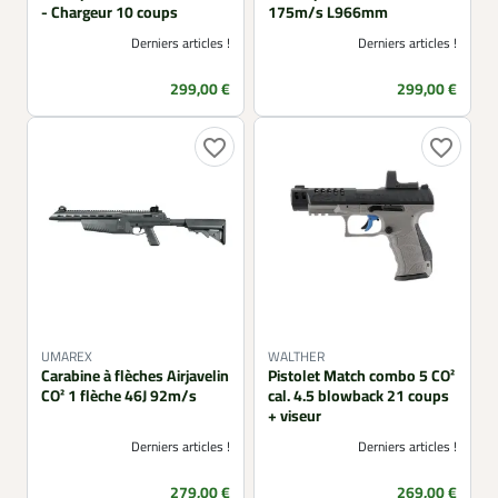
- Chargeur 10 coups
175m/s L966mm
Derniers articles !
Derniers articles !
Prix
Prix
299,00 €
299,00 €
favorite_border
favorite_border
UMAREX
WALTHER
Carabine à flèches Airjavelin
Pistolet Match combo 5 CO²
CO² 1 flèche 46J 92m/s
cal. 4.5 blowback 21 coups
+ viseur
Derniers articles !
Derniers articles !
Prix
Prix
279,00 €
269,00 €