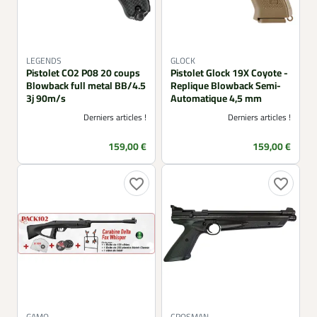
LEGENDS
GLOCK
Pistolet CO2 P08 20 coups
Pistolet Glock 19X Coyote -
Blowback full metal BB/4.5
Replique Blowback Semi-
3j 90m/s
Automatique 4,5 mm
Derniers articles !
Derniers articles !
Prix
Prix
159,00 €
159,00 €
favorite_border
favorite_border