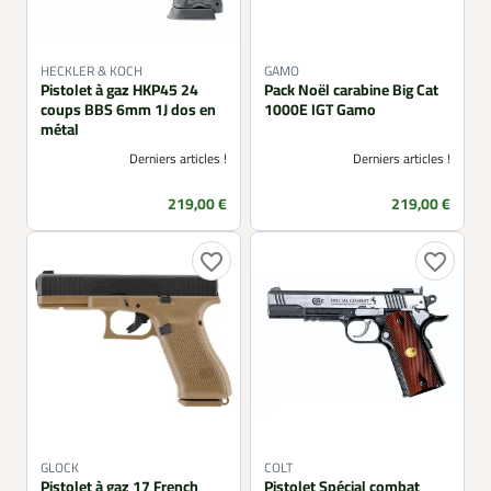
HECKLER & KOCH
GAMO
Pistolet à gaz HKP45 24
Pack Noël carabine Big Cat
coups BBS 6mm 1J dos en
1000E IGT Gamo
métal
Derniers articles !
Derniers articles !
Prix
Prix
219,00 €
219,00 €
favorite_border
favorite_border
GLOCK
COLT
Pistolet à gaz 17 French
Pistolet Spécial combat