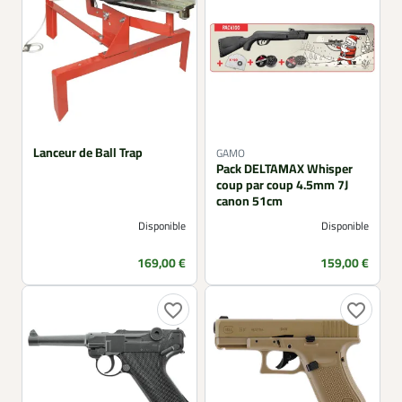
Lanceur de Ball Trap
GAMO
Pack DELTAMAX Whisper
coup par coup 4.5mm 7J
canon 51cm
Disponible
Disponible
Prix
Prix
169,00 €
159,00 €
favorite_border
favorite_border