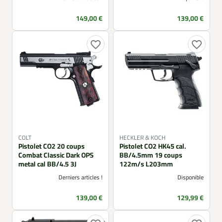
Prix
Prix
149,00 €
139,00 €
favorite_border
favorite_border
COLT
HECKLER & KOCH
Pistolet CO2 20 coups
Pistolet CO2 HK45 cal.
Combat Classic Dark OPS
BB/4.5mm 19 coups
metal cal BB/4.5 3J
122m/s L203mm
Derniers articles !
Disponible
Prix
Prix
139,00 €
129,99 €