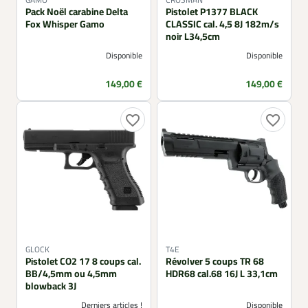
GAMO
CROSMAN
Pack Noël carabine Delta
Pistolet P1377 BLACK
Fox Whisper Gamo
CLASSIC cal. 4,5 8J 182m/s
noir L34,5cm
Disponible
Disponible
Prix
Prix
149,00 €
149,00 €
favorite_border
favorite_border
GLOCK
T4E
Pistolet CO2 17 8 coups cal.
Révolver 5 coups TR 68
BB/4,5mm ou 4,5mm
HDR68 cal.68 16J L 33,1cm
blowback 3J
Derniers articles !
Disponible