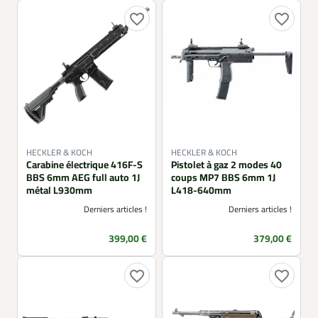
favorite_border
favorite_border
HECKLER & KOCH
HECKLER & KOCH
Carabine électrique 416F-S
Pistolet à gaz 2 modes 40
BBS 6mm AEG full auto 1J
coups MP7 BBS 6mm 1J
métal L930mm
L418-640mm
Derniers articles !
Derniers articles !
Prix
Prix
399,00 €
379,00 €
favorite_border
favorite_border