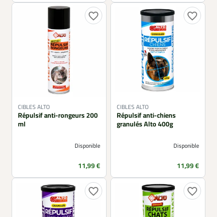
favorite_border
favorite_border
CIBLES ALTO
CIBLES ALTO
Répulsif anti-rongeurs 200
Répulsif anti-chiens
ml
granulés Alto 400g
Disponible
Disponible
Prix
Prix
11,99 €
11,99 €
favorite_border
favorite_border