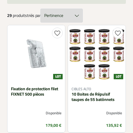
terrasses, voitures, combles, façades ou abords de
poulailler. Que vous cherchiez un répulsif taupes longue
durée, un spray anti-moustiques textile ou une solution
29
produits
triés par
pour limiter les marquages de chiens et chats, vous
trouverez ici le produit répulsif le plus adapté.
favorite_border
favorite_border
Fixation de protection filet
CIBLES ALTO
FIXNET 500 pièces
10 Boites de Répulsif
taupes de 55 batônnets
Disponible
Disponible
Prix
Prix
179,00 €
135,92 €