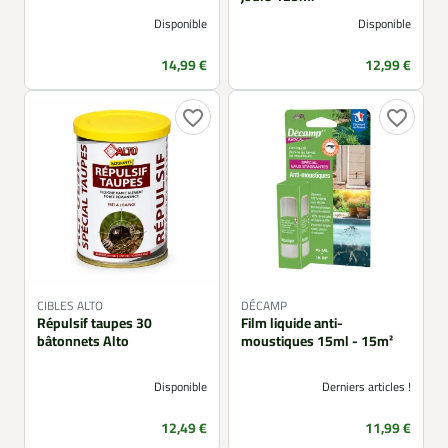
Disponible
Disponible
Prix
Prix
14,99 €
12,99 €
favorite_border
favorite_border
CIBLES ALTO
DÉCAMP
Répulsif taupes 30
Film liquide anti-
bâtonnets Alto
moustiques 15ml - 15m²
Disponible
Derniers articles !
Prix
Prix
12,49 €
11,99 €