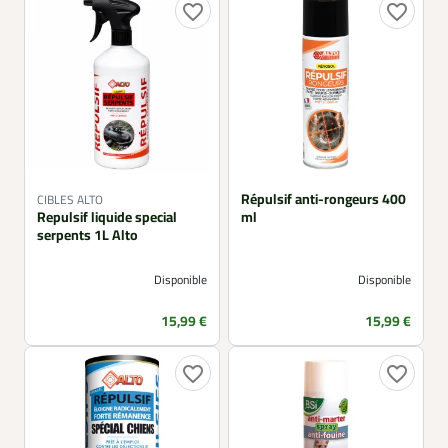
favorite_border
favorite_border
Répulsif anti-rongeurs 400
CIBLES ALTO
Repulsif liquide special
ml
serpents 1L Alto
Disponible
Disponible
Prix
Prix
15,99 €
15,99 €
favorite_border
favorite_border