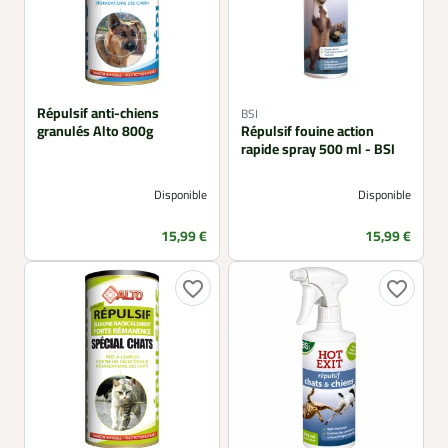
Répulsif anti-chiens
BSI
granulés Alto 800g
Répulsif fouine action
rapide spray 500 ml - BSI
Disponible
Disponible
Prix
Prix
15,99 €
15,99 €
favorite_border
favorite_border