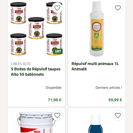
favorite_border
favorite_border
Répulsif multi animaux 1L
CIBLES ALTO
5 Boites de Répulsif taupes
Animalit
Alto 55 batônnets
Disponible
Derniers articles !
Prix
Prix
71,96 €
59,99 €
favorite_border
favorite_border