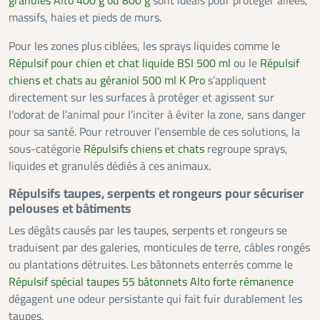
granulés Alto 400 g ou 800 g
sont idéals pour protéger allées,
massifs, haies et pieds de murs.
Pour les zones plus ciblées, les sprays liquides comme le
Répulsif pour chien et chat liquide BSI 500 ml
ou le
Répulsif
chiens et chats au géraniol 500 ml K Pro
s’appliquent
directement sur les surfaces à protéger et agissent sur
l’odorat de l’animal pour l’inciter à éviter la zone, sans danger
pour sa santé. Pour retrouver l’ensemble de ces solutions, la
sous-catégorie
Répulsifs chiens et chats
regroupe sprays,
liquides et granulés dédiés à ces animaux.
Répulsifs taupes, serpents et rongeurs pour sécuriser
pelouses et bâtiments
Les dégâts causés par les taupes, serpents et rongeurs se
traduisent par des galeries, monticules de terre, câbles rongés
ou plantations détruites. Les bâtonnets enterrés comme le
Répulsif spécial taupes 55 bâtonnets Alto forte rémanence
dégagent une odeur persistante qui fait fuir durablement les
taupes.