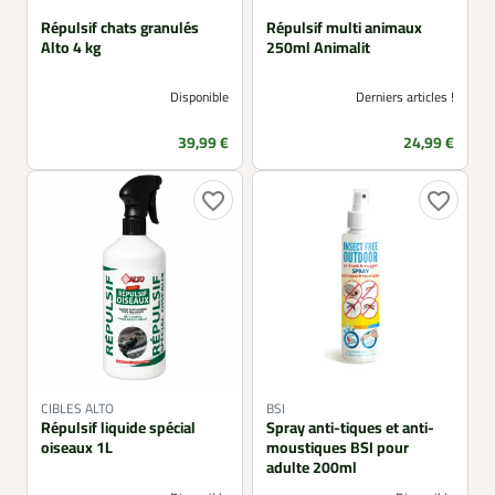
Répulsif chats granulés
Répulsif multi animaux
Alto 4 kg
250ml Animalit
Disponible
Derniers articles !
Prix
Prix
39,99 €
24,99 €
favorite_border
favorite_border
CIBLES ALTO
BSI
Répulsif liquide spécial
Spray anti-tiques et anti-
oiseaux 1L
moustiques BSI pour
adulte 200ml