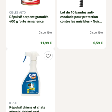
Lot de 10 bandes anti-
CIBLES ALTO
Répulsif serpent granulés
escalade pour protection
400 g forte rémanence
contre les nuisibles - Noir
50x4,5x2 cm
Disponible
Disponible
Prix
Prix
11,99 €
6,59 €
favorite_border
K PRO
Répulsif chiens et chats
géraniol 500ml anti-