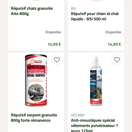
Répulsif chats granulés
BSI
Alto 800g
Répulsif pour chien et chat
liquide - BSI 500 ml
Disponible
Disponible
Prix
Prix
14,99 €
14,99 €
favorite_border
favorite_border
Répulsif serpent granulés
DÉCAMP
800g forte rémanence
Anti-moustiques spécial
vêtements pulvérisateur 7
jours 125ml