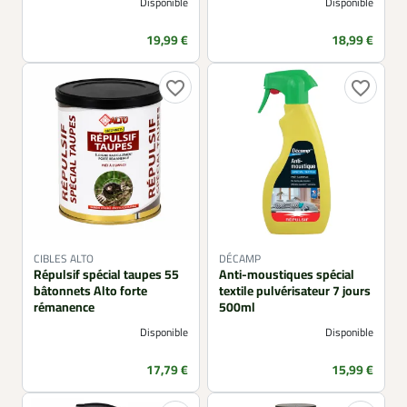
Disponible
Disponible
Prix
Prix
19,99 €
18,99 €
favorite_border
favorite_border
CIBLES ALTO
DÉCAMP
Répulsif spécial taupes 55
Anti-moustiques spécial
bâtonnets Alto forte
textile pulvérisateur 7 jours
rémanence
500ml
Disponible
Disponible
Prix
Prix
17,79 €
15,99 €