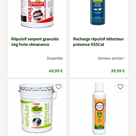
Répulsif serpent granulés
Recharge répulsif détecteur
4kg forte rémanence
présence SSSCat
Disponible
Derniers articles !
Prix
Prix
49,99 €
39,99 €
favorite_border
favorite_border