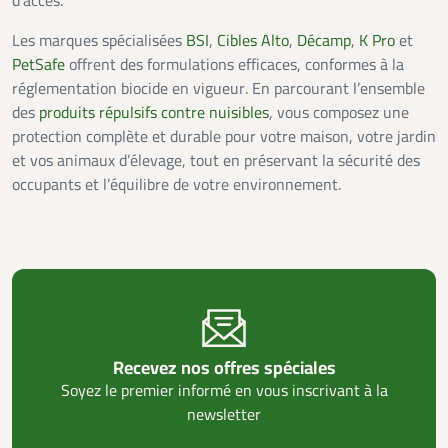
d’accès.
Les marques spécialisées
BSI
,
Cibles Alto
,
Décamp
,
K Pro
et
PetSafe
offrent des formulations efficaces, conformes à la
réglementation biocide en vigueur. En parcourant l’ensemble
des
produits répulsifs contre nuisibles
, vous composez une
protection complète et durable pour votre maison, votre jardin
et vos animaux d’élevage, tout en préservant la sécurité des
occupants et l’équilibre de votre environnement.
Recevez nos offres spéciales
Soyez le premier informé en vous inscrivant à la
newsletter