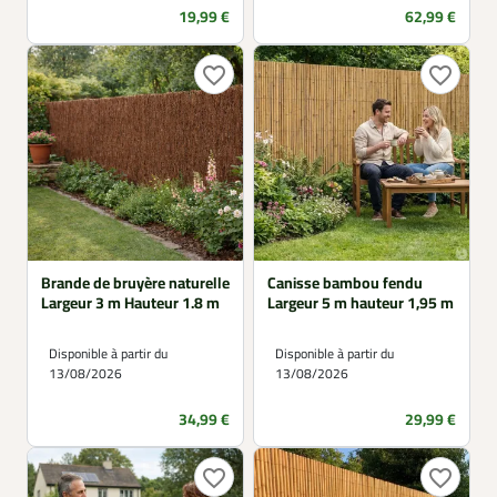
Prix
Prix
19,99 €
62,99 €
favorite_border
favorite_border
Brande de bruyère naturelle
Canisse bambou fendu
Largeur 3 m Hauteur 1.8 m
Largeur 5 m hauteur 1,95 m
Disponible à partir du
Disponible à partir du
13/08/2026
13/08/2026
Prix
Prix
34,99 €
29,99 €
favorite_border
favorite_border