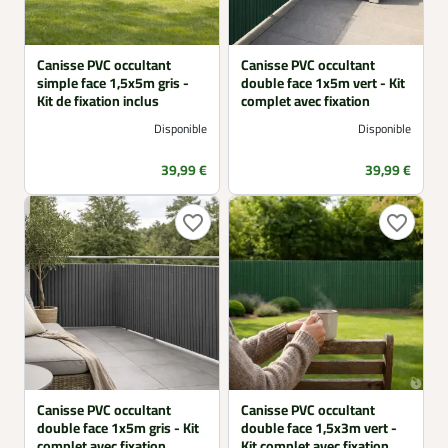
Canisse PVC occultant
Canisse PVC occultant
simple face 1,5x5m gris -
double face 1x5m vert - Kit
Kit de fixation inclus
complet avec fixation
Disponible
Disponible
Prix
Prix
39,99 €
39,99 €
favorite_border
favorite_border
Canisse PVC occultant
Canisse PVC occultant
double face 1x5m gris - Kit
double face 1,5x3m vert -
complet avec fixation
Kit complet avec fixation