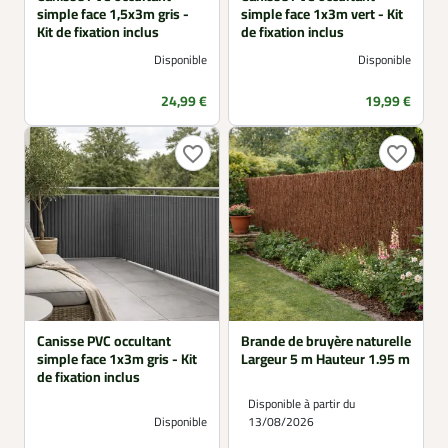
simple face 1,5x3m gris -
simple face 1x3m vert - Kit
Kit de fixation inclus
de fixation inclus
Disponible
Disponible
Prix
Prix
24,99 €
19,99 €
favorite_border
favorite_border
Canisse PVC occultant
Brande de bruyère naturelle
simple face 1x3m gris - Kit
Largeur 5 m Hauteur 1.95 m
de fixation inclus
Disponible à partir du
Disponible
13/08/2026