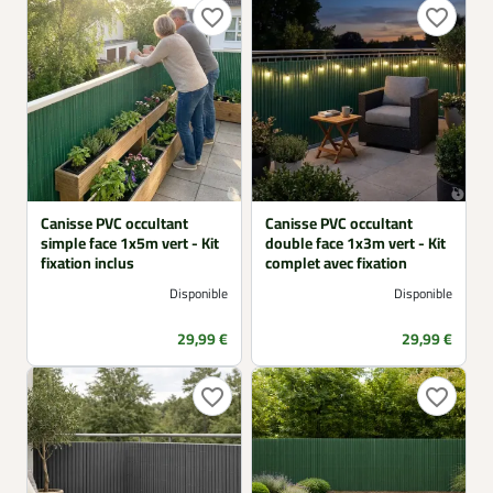
favorite_border
favorite_border
Canisse PVC occultant
Canisse PVC occultant
simple face 1x5m vert - Kit
double face 1x3m vert - Kit
fixation inclus
complet avec fixation
Disponible
Disponible
Prix
Prix
29,99 €
29,99 €
favorite_border
favorite_border