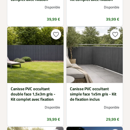
Disponible
Disponible
Prix
Prix
39,99 €
39,99 €
favorite_border
favorite_border
Canisse PVC occultant
Canisse PVC occultant
double face 1,5x3m gris -
simple face 1x5m gris - Kit
Kit complet avec fixation
de fixation inclus
Disponible
Disponible
Prix
Prix
39,99 €
29,99 €