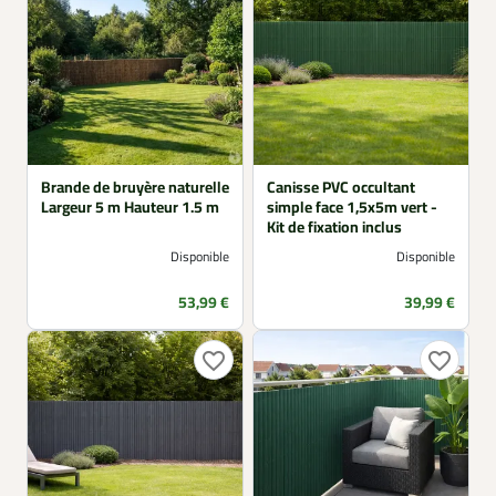
Brande de bruyère naturelle
Canisse PVC occultant
Largeur 5 m Hauteur 1.5 m
simple face 1,5x5m vert -
Kit de fixation inclus
Disponible
Disponible
Prix
Prix
53,99 €
39,99 €
favorite_border
favorite_border