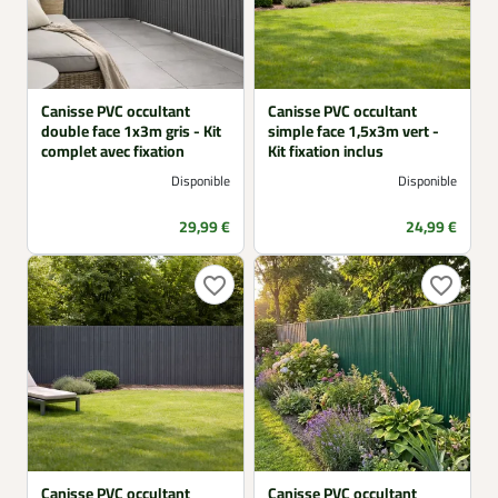
Canisse PVC occultant
Canisse PVC occultant
double face 1x3m gris - Kit
simple face 1,5x3m vert -
complet avec fixation
Kit fixation inclus
Disponible
Disponible
Prix
Prix
29,99 €
24,99 €
favorite_border
favorite_border
Canisse PVC occultant
Canisse PVC occultant