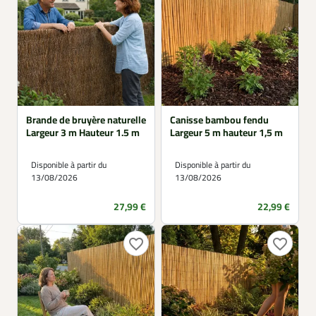
Brande de bruyère naturelle
Canisse bambou fendu
Largeur 3 m Hauteur 1.5 m
Largeur 5 m hauteur 1,5 m
Disponible à partir du
Disponible à partir du
13/08/2026
13/08/2026
Prix
Prix
27,99 €
22,99 €
favorite_border
favorite_border