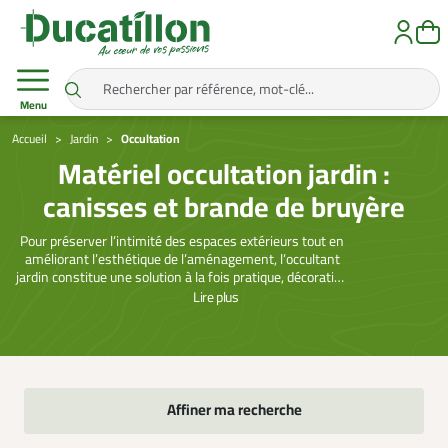
Menu
Accueil
Jardin
Occultation
Matériel occultation jardin :
canisses et brande de bruyère
Pour préserver l’intimité des espaces extérieurs tout en
améliorant l’esthétique de l’aménagement, l’occultant
jardin constitue une solution à la fois pratique, décorative
et durable. La catégorie occultation jardin regroupe
Lire
plus
plusieurs réponses adaptées aux besoins des particuliers
qui souhaitent habiller mur jardin, cacher mur jardin,
limiter le vis-à-vis ou structurer plus harmonieusement
une clôture, une terrasse ou un balcon. On y retrouve des
produits naturels et modernes comme la canisse, la
canisse occultation en PVC, la brande bruyère, l’occultant
Affiner ma recherche
bambou, l’occultant bruyère ou encore l’occultation PVC.
Ces solutions permettent de choisir le bon niveau