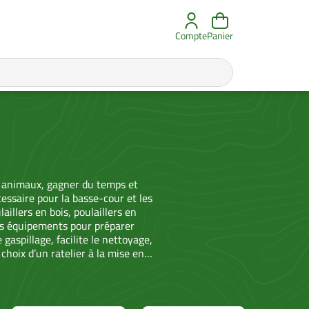
Compte
Panier
s animaux, gagner du temps et
cessaire pour la basse-cour et les
illers en bois, poulaillers en
des équipements pour préparer
 gaspillage, facilite le nettoyage,
 choix d’un ratelier à la mise en
a croissance et la productivité. Que
ge de reproducteurs, vous pouvez
, avec des solutions pensées pour
ein, mieux organisé, et d’animaux