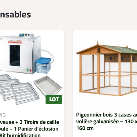
ensables
Pigeonnier bois 3 cases a
NO
volière galvanisée – 130 
euse + 3 Tiroirs de caille
160 cm
oule + 1 Panier d'éclosion
Kit humidification