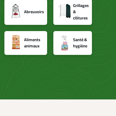
Grillages
Abreuvoirs
&
clôtures
Aliments
Santé &
animaux
hygiène