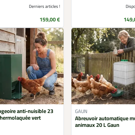
Derniers articles !
Dispo
159,00 €
149,
Prix
Prix
geoire anti-nuisible 23
GAUN
thermolaquée vert
Abreuvoir automatique mu
animaux 20 L Gaun