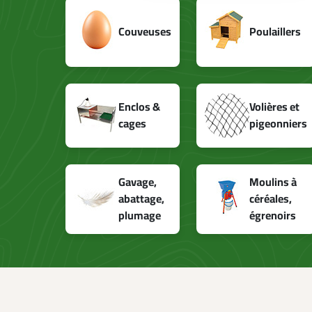
l
Couveuses
Poulaillers
Enclos &
Volières et
cages
pigeonniers
Gavage,
Moulins à
abattage,
céréales,
plumage
égrenoirs