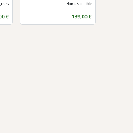
 jours
Non disponible
00 €
139,00 €
Prix