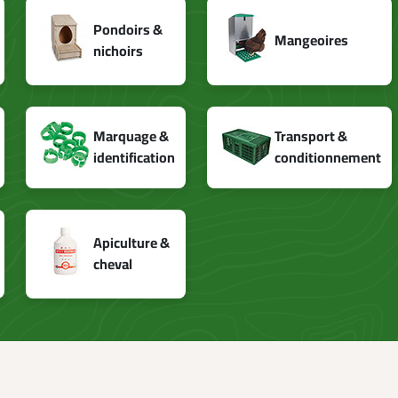
ogés, nourris et abreuvés dans de bonnes conditions durables.
Pondoirs &
Mangeoires
nichoirs
Marquage &
Transport &
identification
conditionnement
Apiculture &
cheval