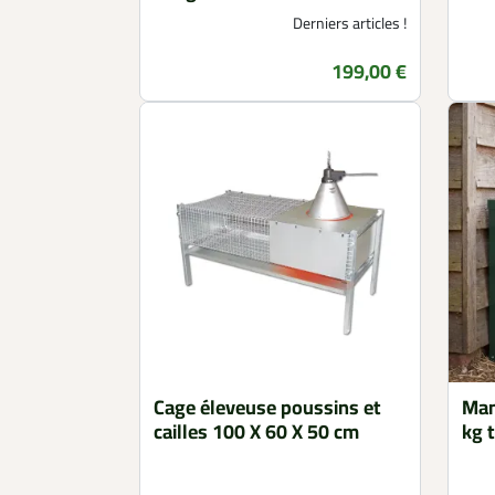
Derniers articles !
199,00 €
Prix
Cage éleveuse poussins et
Man
cailles 100 X 60 X 50 cm
kg 