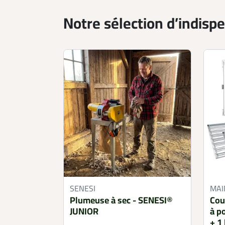
Notre sélection d’indisp
SENESI
MAI
Plumeuse à sec - SENESI®
Couv
JUNIOR
à p
+ 1 