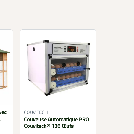
vec
COUVITECH
x
Couveuse Automatique PRO
Couvitech® 136 Œufs