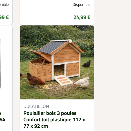
nible
Disponible
99 €
24,99 €
Prix
DUCATILLON
e
Poulailler bois 3 poules
464
Confort toit plastique 112 x
77 x 92 cm