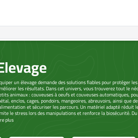
Elevage
quiper un élevage demande des solutions fiables pour protéger le
méliorer les résultats. Dans cet univers, vous trouverez tout le né
etits animaux : couveuses à oeufs et couveuses automatiques, poula
étal, enclos, cages, pondoirs, mangeoires, abreuvoirs, ainsi que 
’alimentation et sécuriser les parcours. Un matériel adapté réduit le
imite le stress lors des manipulations et renforce la biosécurité. Du
lace d’une clôture électrique, chaque poste compte pour la santé, l
ire
plus
ous visiez l’autonomie alimentaire, une ponte régulière ou l’éleva
omposer une installation cohérente, durable et simple à entretenir
e quotidien des éleveurs. Vous profitez ainsi d’un élevage plus ser