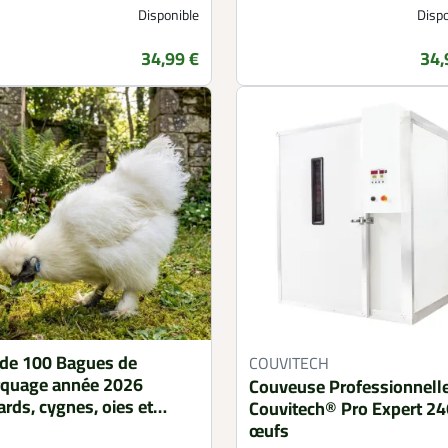
Disponible
Dispo
34,99 €
34,
Prix
Prix
 de 100 Bagues de
COUVITECH
quage année 2026
Couveuse Professionnell
ards, cygnes, oies et
Couvitech® Pro Expert 2
les
œufs