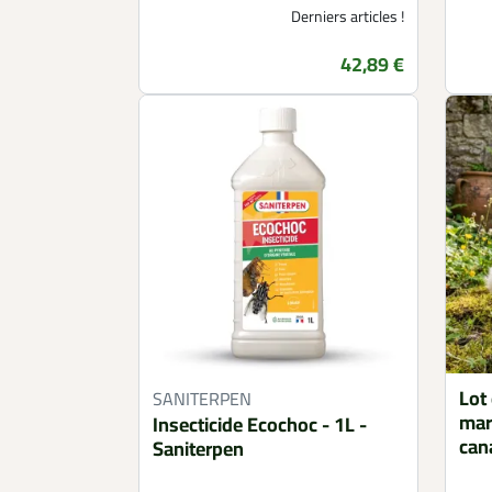
Derniers articles !
42,89 €
Prix
Lot
SANITERPEN
mar
Insecticide Ecochoc - 1L -
can
Saniterpen
pou