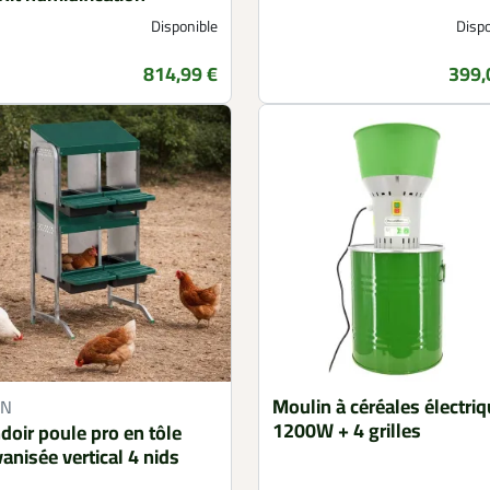
Disponible
Dispo
814,99 €
399,
Prix
Prix
Moulin à céréales électri
UN
1200W + 4 grilles
doir poule pro en tôle
anisée vertical 4 nids