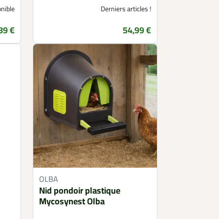
nible
Derniers articles !
89 €
54,99 €
Prix
OLBA
Nid pondoir plastique
Mycosynest Olba