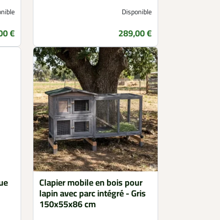
nible
Disponible
00 €
289,00 €
Prix
que
Clapier mobile en bois pour
lapin avec parc intégré - Gris
150x55x86 cm