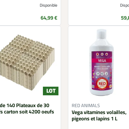
Disponible
Dispo
64,99 €
59,
Prix
Prix
 de 140 Plateaux de 30
RED ANIMALS
s carton soit 4200 oeufs
Vega vitamines volailles,
pigeons et lapins 1 L