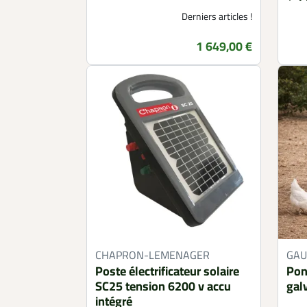
Derniers articles !
1 649,00 €
Prix
CHAPRON-LEMENAGER
GA
Poste électrificateur solaire
Pon
SC25 tension 6200 v accu
galv
intégré