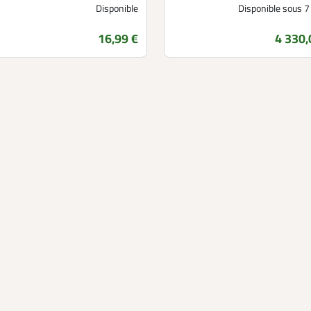
Disponible
Disponible sous 7
16,99 €
4 330,
Prix
Prix