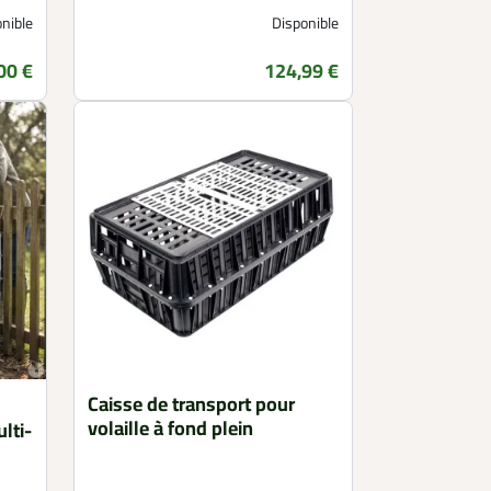
nible
Disponible
00 €
124,99 €
Prix
Caisse de transport pour
volaille à fond plein
lti-