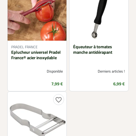
Équeuteur à tomates
PRADEL FRANCE
Eplucheur universel Pradel
manche antidérapant
France® acier inoxydable
Disponible
Derniers articles !
Prix
Prix
7,99 €
6,99 €
favorite_border