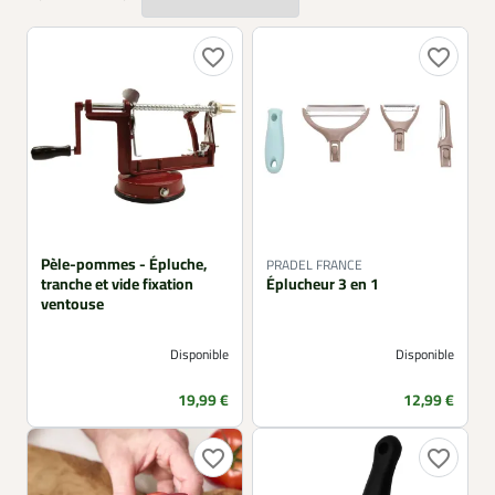
organiser la préparation culinaire, optimiser les gestes et
réussir des recettes soignées, aussi bien pour la cuisine
du quotidien que pour des préparations plus élaborées.
favorite_border
favorite_border
Pèle-pommes - Épluche,
PRADEL FRANCE
tranche et vide fixation
Éplucheur 3 en 1
ventouse
Disponible
Disponible
Prix
Prix
19,99 €
12,99 €
favorite_border
favorite_border