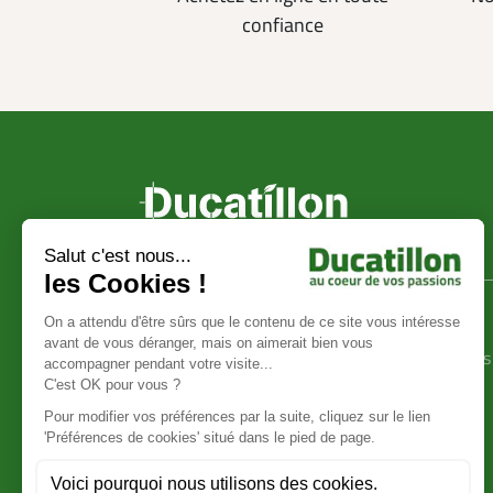
confiance
Ducatillon
Achat en ligne
La société Ducatillon
Conditions générales
Mentions légales
vente
Protection des données
Livraison et frais de
Showroom Ducatillon
transport
Devenir ambassadeur
Avis client
Ducatillon
ducatillon.com