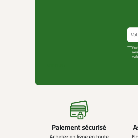
En c
avoi
via 
VOIR PLUS +
Paiement sécurisé
A
Achetez en ligne en toute
No