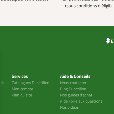
(sous conditions d'éligibil
E
Services
Aide & Conseils
 de
Catalogues Ducatillon
Nous contacter
Mon compte
Blog Ducatillon
Plan du site
Nos guides d'achat
Aide Foire aux questions
Nos vidéos