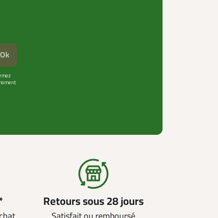
Ok
firmez
t moment
*
Retours sous 28 jours
achat
Satisfait ou remboursé