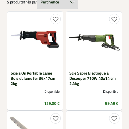
5
produits
triés par
favorite_border
favorite_border
Scie à Os Portable Lame
Scie Sabre Electrique à
Bois et lame fer 36x17cm
Découper 710W 40x14 cm
2kg
2,4kg
Disponible
Disponible
Prix
Prix
129,00 €
59,49 €
favorite_border
favorite_border