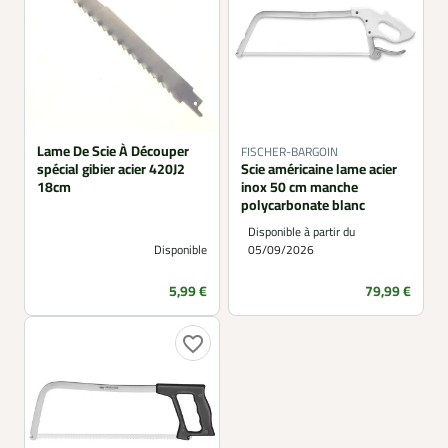
Lame De Scie À Découper
FISCHER-BARGOIN
spécial gibier acier 420J2
Scie américaine lame acier
18cm
inox 50 cm manche
polycarbonate blanc
Disponible à partir du
Disponible
05/09/2026
Prix
Prix
5,99 €
79,99 €
favorite_border