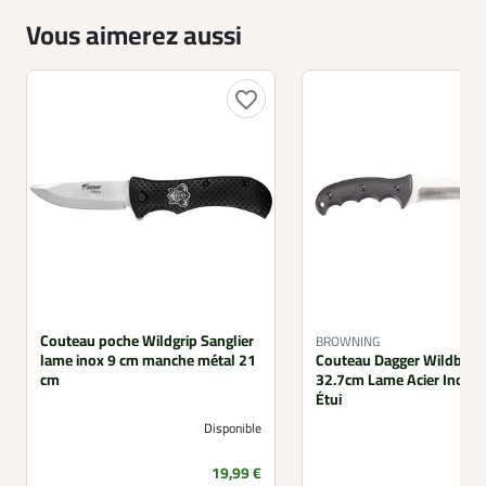
Vous aimerez aussi
favorite_border
Couteau poche Wildgrip Sanglier
BROWNING
lame inox 9 cm manche métal 21
Couteau Dagger Wildboar
cm
32.7cm Lame Acier Inox 
Étui
Disponible
Prix
19,99 €