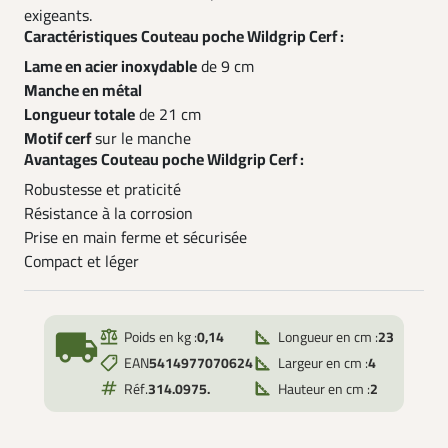
exigeants.
Caractéristiques Couteau poche Wildgrip Cerf :
Lame en acier inoxydable
de 9 cm
Manche en métal
Longueur totale
de 21 cm
Motif cerf
sur le manche
Avantages Couteau poche Wildgrip Cerf :
Robustesse et praticité
Résistance à la corrosion
Prise en main ferme et sécurisée
Compact et léger
local_shipping
Poids en kg :
0,14
Longueur en cm :
23
EAN
5414977070624
Largeur en cm :
4
Réf.
314.0975.
Hauteur en cm :
2