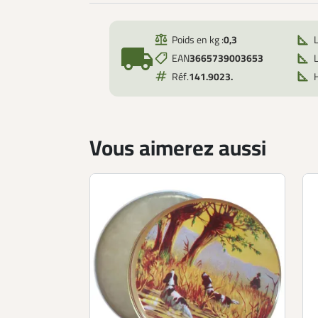
Poids en kg :
0,3
local_shipping
EAN
3665739003653
L
Réf.
141.9023.
Vous aimerez aussi