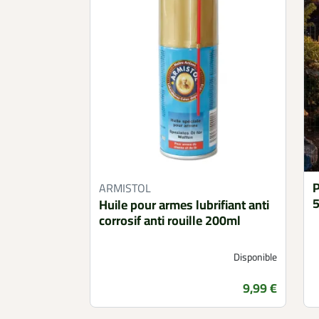
P
ARMISTOL
5
Huile pour armes lubrifiant anti
corrosif anti rouille 200ml
Disponible
Prix
9,99 €