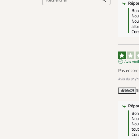
Répo
Bonj
Nou
Nous
allo
Cor
Avis véri
Pas encore 
Avis du
31/1
Utile
(0)
S
Répo
Bonj
Nou
Nous
tout
Cor