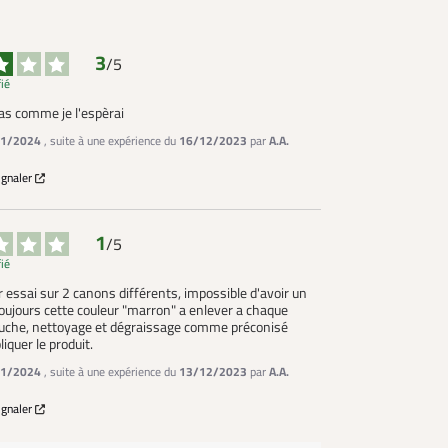
3
/
5
fié
pas comme je l'espèrai
1/2024
, suite à une expérience du
16/12/2023
par
A.A.
ignaler
1
/
5
fié
r essai sur 2 canons différents, impossible d'avoir un 
oujours cette couleur "marron" a enlever a chaque 
uche, nettoyage et dégraissage comme préconisé 
iquer le produit.
1/2024
, suite à une expérience du
13/12/2023
par
A.A.
ignaler