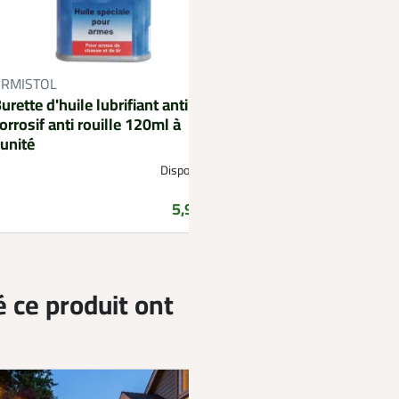
ARMISTOL
urette d'huile lubrifiant anti
orrosif anti rouille 120ml à
'unité
Disponible
Prix
5,99 €
é ce produit ont