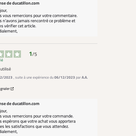
nse de
ducatillon.com
our,

s vous remercions pour votre commentaire. 
 n'avons jamais rencontré ce problème et 
ns vérifier cet article.

dialement,
1
/
5
fié
utilisé
2/2023
, suite à une expérience du
06/12/2023
par
A.A.
ignaler
nse de
ducatillon.com
our,

s vous remercions pour votre commande.

 espérons que votre achat vous apportera 
es les satisfactions que vous attendez.

dialement,