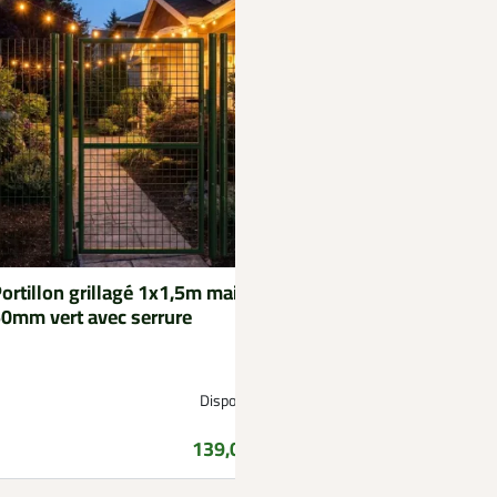
ortillon grillagé 1x1,5m maille
Etui étanche Téléph
0mm vert avec serrure
Bouteille Isotherme
Disponible
Prix
139,00 €