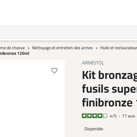
arme de chasse
Nettoyage et entretien des armes
Huile et restaurateu
finibronze 120ml
ARMISTOL
Kit bronza
favorite_border
fusils sup
finibronze
4
/
5
-
77
avis
Disponible