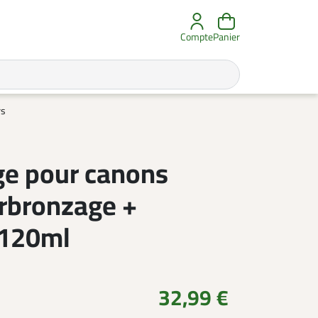
Compte
Panier
rs
ge pour canons
erbronzage +
 120ml
32,99 €