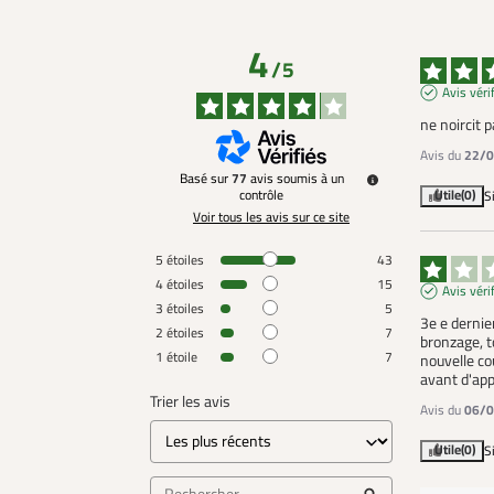
4
/
5
Avis véri
ne noircit 
Avis du
22/0
Basé sur
77
avis soumis à un
contrôle
Utile
(0)
S
Voir tous les avis sur ce site
5
étoiles
43
4
étoiles
15
Avis véri
3
étoiles
5
3e e dernie
2
étoiles
7
bronzage, t
1
étoile
7
nouvelle co
avant d'appl
Trier les avis
Avis du
06/0
Utile
(0)
S