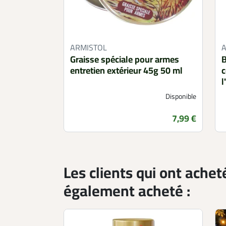
ARMISTOL
Graisse spéciale pour armes
B
entretien extérieur 45g 50 ml
c
l
Disponible
Prix
7,99 €
Les clients qui ont achet
également acheté :