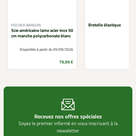
Bretelle élastique
FISCHER-BARGOIN
Scie américaine lame acier inox 50
cm manche polycarbonate blanc
Disponible à partir du 05/09/2026
Prix
79,99 €
Recevez nos offres spéciales
Soyez le premier informé en vous inscrivant à la
newsletter