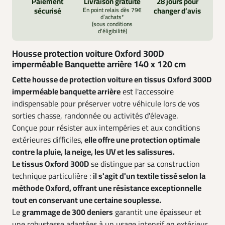
Paiement
Livraison gratuite
28 jours pour
sécurisé
En point relais dès 79€
changer d’avis
d’achats*
(sous conditions
d'éligibilité)
Housse protection voiture Oxford 300D
imperméable Banquette arrière 140 x 120 cm
Cette housse de protection voiture en tissus Oxford 300D
imperméable b
anquette arrière
est l'accessoire
indispensable pour préserver votre véhicule lors de vos
sorties chasse, randonnée ou activités d'élevage.
Conçue pour résister aux intempéries et aux conditions
extérieures difficiles,
elle offre une protection optimale
contre la pluie, la neige, les UV et les salissures.
Le tissus Oxford 300D
se distingue par sa construction
technique particulière :
il s'agit d'un textile tissé selon la
méthode Oxford, offrant une résistance exceptionnelle
tout en conservant une certaine souplesse.
Le
grammage de 300 deniers
garantit une épaisseur et
une robustesse adaptées à un usage intensif en extérieur.