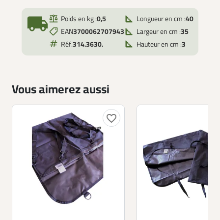
local_shipping
Poids en kg :
0,5
Longueur en cm :
40
EAN
3700062707943
Largeur en cm :
35
Réf.
314.3630.
Hauteur en cm :
3
Vous aimerez aussi
favorite_border