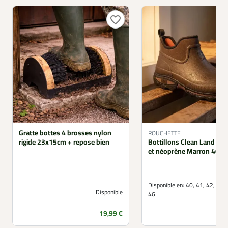
favorite_border
Gratte bottes 4 brosses nylon
ROUCHETTE
rigide 23x15cm + repose bien
Bottillons Clean Land ca
et néoprène Marron 40 à 
Disponible en:
40, 41, 42, 43, 
Disponible
46
Prix
19,99 €