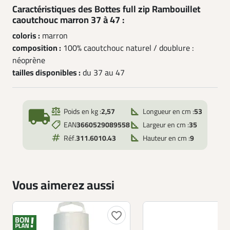
Caractéristiques des Bottes full zip Rambouillet
caoutchouc marron 37 à 47 :
coloris :
marron
composition :
100% caoutchouc naturel / doublure :
néoprène
tailles disponibles :
du 37 au 47
local_shipping
Poids en kg :
2,57
Longueur en cm :
53
EAN
3660529089558
Largeur en cm :
35
Réf.
311.6010.43
Hauteur en cm :
9
Vous aimerez aussi
favorite_border