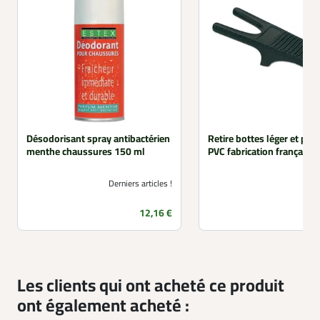
Désodorisant spray antibactérien
Retire bottes léger et pra
menthe chaussures 150 ml
PVC fabrication française
Derniers articles !
Prix
12,16 €
Les clients qui ont acheté ce produit
ont également acheté :