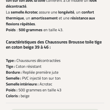
ton sur ton avec la toile
confèrent à ce modèle un
look
décontracté
.
La
semelle Acrotec
assure une
longévité
, un
confort
thermique
, un
amortissement
et une
résistance aux
flexions répétées
.
Poids
:
500 grammes
en taille 43.
Caractéristiques des Chaussures Brousse toile tige
en coton beige 39 à 46 :
Type :
Chaussures décontractées
Tige :
Coton résistant
Bordure :
Repliée première jute
Semelle :
PVC injecté ton sur ton
Semelle intérieure :
Acrotec
Poids :
500 grammes en taille 43
Coloris :
beige