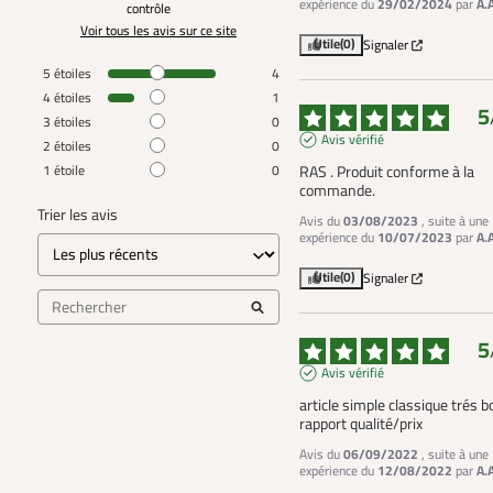
expérience du
29/02/2024
par
A.
contrôle
Voir tous les avis sur ce site
Utile
(0)
Signaler
5
étoiles
4
4
étoiles
1
5
3
étoiles
0
Avis vérifié
2
étoiles
0
1
étoile
0
RAS . Produit conforme à la 
commande.
Trier les avis
Avis du
03/08/2023
, suite à une
expérience du
10/07/2023
par
A.
Utile
(0)
Signaler
5
Avis vérifié
article simple classique trés b
rapport qualité/prix
Avis du
06/09/2022
, suite à une
expérience du
12/08/2022
par
A.