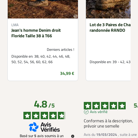
Lot de 3 Paires de Chauss
LMA
Jean's homme Denim droit
randonnée RANDO
Floride Taille 38 à T66
Derniers articles !
Disponible en:
38, 40, 42, 44, 46, 48,
50, 52, 54, 56, 60, 62, 66
Disponible en:
39 - 42, 43 - 4
Prix
34,99 €
4.8
5
/
5
Avis vérifié
Conformes à la description, 
prévoir une semelle
Avis du
19/03/2024
, suite à une
Basé sur
5
avis soumis à un