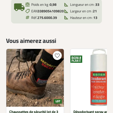
local_shipping
Poids en kg :
0,98
Longueur en cm :
33
EAN
3389054109820
Largeur en cm :
21
Réf.
275.6000.39
Hauteur en cm :
13
Vous aimerez aussi
favorite_border
Chaussettes de sécurité lot de 3
Désodorisant spray antib