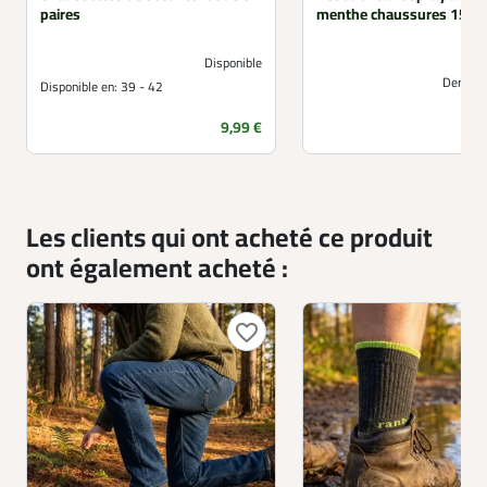
paires
menthe chaussures 150 
Disponible
Derniers
Disponible en:
39 - 42
Prix
9,99 €
Les clients qui ont acheté ce produit
ont également acheté :
favorite_border