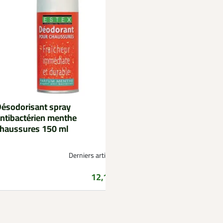
ésodorisant spray
Ceinturon cuir 120 
ntibactérien menthe
taille
haussures 150 ml
Derniers articles !
Prix
12,16 €