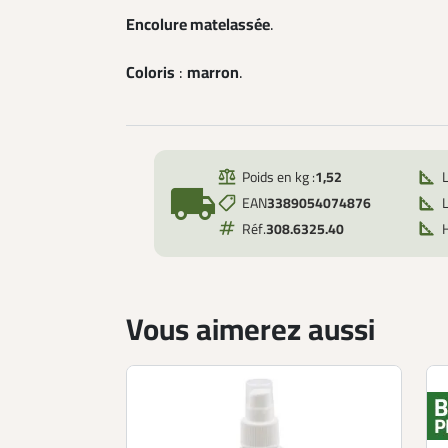
Encolure matelassée
.
Coloris
:
marron
.
Poids en kg :
1,52
local_shipping
EAN
3389054074876
L
Réf.
308.6325.40
Vous aimerez aussi