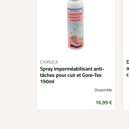
D
CHIRUCA
a
Spray imperméabilisant anti-
c
tâches pour cuir et Gore-Tex
150ml
Disponible
Prix
16,99 €