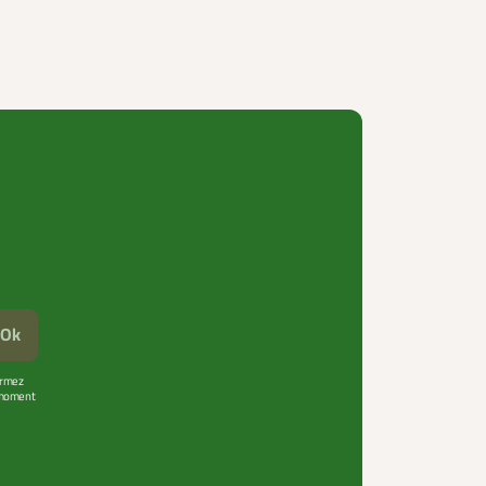
Ok
firmez
t moment