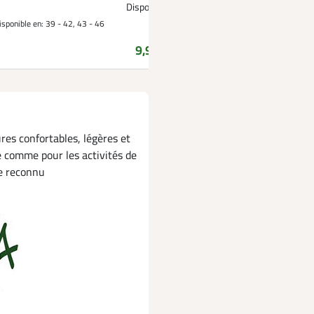
Disponible
isponible en:
39 - 42, 43 - 46
Prix
9,99 €
es confortables, légères et
 comme pour les activités de
re reconnu