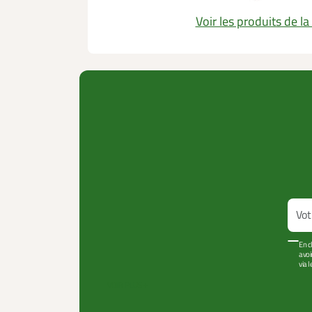
Voir les produits de l
En c
avoi
via 
VOIR PLUS +