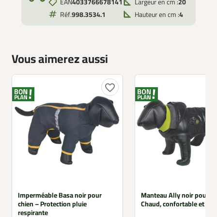
EAN
4033766678141
Largeur en cm :
20
Réf.
998.3534.1
Hauteur en cm :
4
Vous aimerez aussi
favorite_border
Imperméable Basa noir pour
Manteau Ally noir pour ch
chien – Protection pluie
Chaud, confortable et pra
respirante