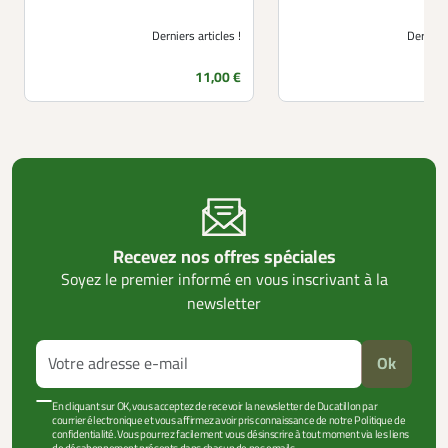
Derniers articles !
Derniers
Prix
11,00 €
Recevez nos offres spéciales
Soyez le premier informé en vous inscrivant à la
newsletter
Ok
En cliquant sur OK, vous acceptez de recevoir la newsletter de Ducatillon par
courrier électronique et vous affirmez avoir pris connaissance de notre Politique de
confidentialité. Vous pourrez facilement vous désinscrire à tout moment via les liens