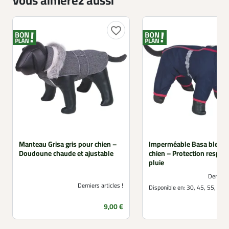
Vous aimerez aussi
favorite_border
Manteau Grisa gris pour chien –
Imperméable Basa bleu p
Doudoune chaude et ajustable
chien – Protection respira
pluie
Derniers
Derniers articles !
Disponible en:
30, 45, 55, 65
Prix
9,00 €