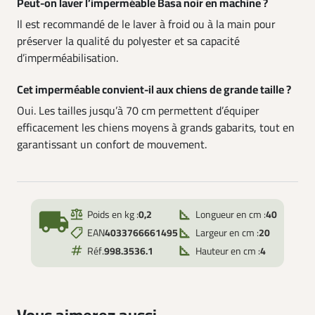
Peut-on laver l’imperméable Basa noir en machine ?
Il est recommandé de le laver à froid ou à la main pour
préserver la qualité du polyester et sa capacité
d’imperméabilisation.
Cet imperméable convient-il aux chiens de grande taille ?
Oui. Les tailles jusqu’à 70 cm permettent d’équiper
efficacement les chiens moyens à grands gabarits, tout en
garantissant un confort de mouvement.
local_shipping
Poids en kg :
0,2
Longueur en cm :
40
EAN
4033766661495
Largeur en cm :
20
Réf.
998.3536.1
Hauteur en cm :
4