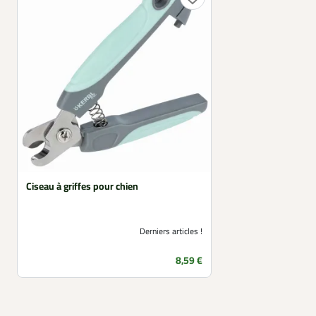
Ciseau à griffes pour chien
Derniers articles !
Prix
8,59 €