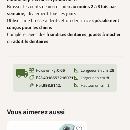
Brosser les dents de votre chien
au moins 2 à 3 fois par
semaine
, idéalement tous les jours
Utiliser une brosse à dents et un dentifrice
spécialement
conçus pour les chiens
Compléter avec des
friandises dentaires
,
jouets à mâcher
ou
additifs dentaires.
local_shipping
Poids en kg :
0,05
Longueur en cm :
28
EAN
4018653216071
Largeur en cm :
8
Réf.
998.5142.
Hauteur en cm :
2
Vous aimerez aussi
favorite_border