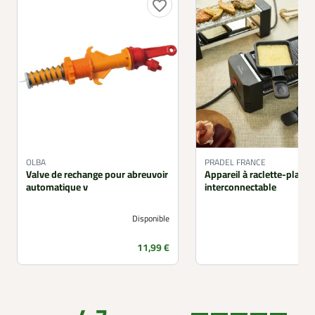
favorite_border
OLBA
PRADEL FRANCE
Valve de rechange pour abreuvoir
Appareil à raclette-planc
automatique v
interconnectable
Disponible
Prix
11,99 €