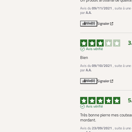
Un produit artisanal de qualité
Avis du
09/11/2021
, suite à un
par
A.A.
Utile
(0)
Signaler
3
Avis vérifié
Bien
Avis du
09/10/2021
, suite à un
par
A.A.
Utile
(0)
Signaler
5
Avis vérifié
Très bonne pierre mes couteau
mordant.
Avis du
23/09/2021
, suite à un