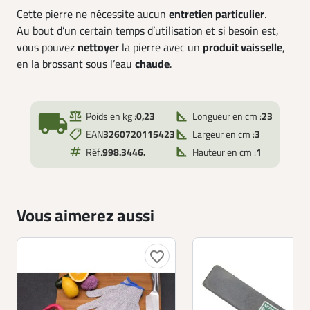
Cette pierre ne nécessite aucun
entretien particulier
.
Au bout d’un certain temps d’utilisation et si besoin est,
vous pouvez
nettoyer
la pierre avec un
produit vaisselle
,
en la brossant sous l’eau
chaude
.
local_shipping
Poids en kg :
0,23
Longueur en cm :
23
EAN
3260720115423
Largeur en cm :
3
Réf.
998.3446.
Hauteur en cm :
1
Vous aimerez aussi
favorite_border