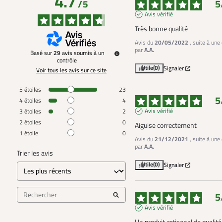
4.7
5
/
5
Avis vérifié
Très bonne qualité
Avis du
20/05/2022
, suite à un
par
A.A.
Basé sur
29
avis soumis à un
contrôle
Utile
(0)
Signaler
Voir tous les avis sur ce site
5
étoiles
23
5
4
étoiles
4
Avis vérifié
3
étoiles
2
2
étoiles
0
Aiguise correctement
1
étoile
0
Avis du
21/12/2021
, suite à un
par
A.A.
Trier les avis
Utile
(0)
Signaler
5
Avis vérifié