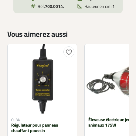
Réf.
700.0014.
Hauteur en cm :
1
Vous aimerez aussi
favorite_border
Éleveuse électrique jeune
OLBA
Régulateur pour panneau
animaux 175W
chauffant poussin