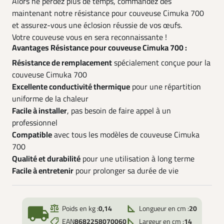
Alors ne perdez plus de temps, commandez dès
maintenant notre résistance pour couveuse Cimuka 700
et assurez-vous une éclosion réussie de vos œufs.
Votre couveuse vous en sera reconnaissante !
Avantages Résistance pour couveuse Cimuka 700 :
Résistance de remplacement
spécialement conçue pour la
couveuse Cimuka 700
Excellente conductivité thermique
pour une répartition
uniforme de la chaleur
Facile à installer
, pas besoin de faire appel à un
professionnel
Compatible
avec tous les modèles de couveuse Cimuka
700
Qualité et durabilité
pour une utilisation à long terme
Facile à entretenir
pour prolonger sa durée de vie
local_shipping
Poids en kg :
0,14
Longueur en cm :
20
EAN
8682258070060
Largeur en cm :
14