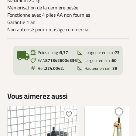
Maximum 20 kg
Mémorisation de la dernière pesée
Fonctionne avec 4 piles AA non fournies
Garantie 1 an
Non autorisé pour un usage commercial
local_shipping
Poids en kg :
3,77
Longueur en cm :
73
EAN
8718426004336
Largeur en cm :
60
Réf.
224.0042.
Hauteur en cm :
39
Vous aimerez aussi
favorite_border