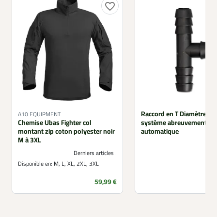
favorite_border
Raccord en T Diamètre 1
A10 EQUIPMENT
Chemise Ubas Fighter col
système abreuvement
montant zip coton polyester noir
automatique
M à 3XL
Derniers articles !
Disponible en:
M, L, XL, 2XL, 3XL
Prix
59,99 €