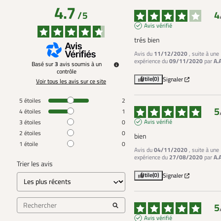
4.7
4
/
5
Avis vérifié
trés bien
Avis du
11/12/2020
, suite à une
expérience du
09/11/2020
par
A.
Basé sur
3
avis soumis à un
contrôle
Utile
(0)
Signaler
Voir tous les avis sur ce site
5
étoiles
2
5
4
étoiles
1
Avis vérifié
3
étoiles
0
2
étoiles
0
bien
1
étoile
0
Avis du
04/11/2020
, suite à une
expérience du
27/08/2020
par
A.
Trier les avis
Utile
(0)
Signaler
5
Avis vérifié