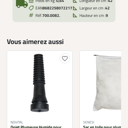
local_shipping
Poids en kg :
0,64
Longueur en cm :
42
EAN
8682258072217
Largeur en cm :
42
Réf.
700.0082.
Hauteur en cm :
9
Vous aimerez aussi
favorite_border
NOVITAL
SENESI
Doigt Plumeuse Humide pour
Sac en toile pour plumeu