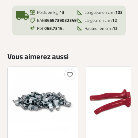
local_shipping
Poids en kg :
13
Longueur en cm :
103
EAN
3665739032349
Largeur en cm :
12
Réf.
065.7316.
Hauteur en cm :
12
Vous aimerez aussi
favorite_border