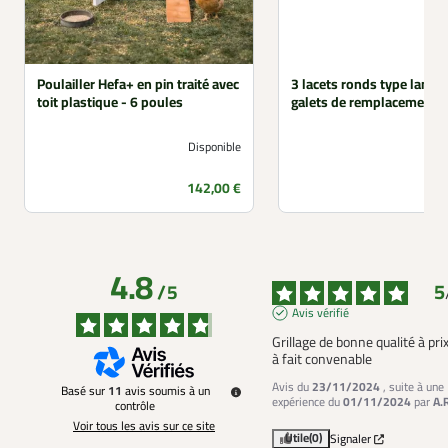
Poulailler Hefa+ en pin traité avec
3 lacets ronds type landai
toit plastique - 6 poules
galets de remplacement
Disponible
Prix
142,00 €
4.8
5
/
5
Avis vérifié
Grillage de bonne qualité à prix
à fait convenable
Avis du
23/11/2024
, suite à une
Basé sur
11
avis soumis à un
expérience du
01/11/2024
par
A.
contrôle
Voir tous les avis sur ce site
Utile
(0)
Signaler