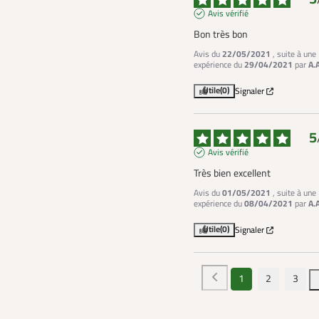
Avis vérifié
Bon très bon
Avis du
22/05/2021
, suite à une
expérience du
29/04/2021
par
A.
Utile
(0)
Signaler
5
Avis vérifié
Très bien excellent
Avis du
01/05/2021
, suite à une
expérience du
08/04/2021
par
A.
Utile
(0)
Signaler
1
2
3