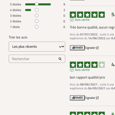
5
étoiles
9
4
étoiles
2
5
3
étoiles
0
Avis vérifié
2
étoiles
0
1
étoile
0
Très bonne qualité, aucun regr
Avis du
07/07/2022
, suite à une
Trier les avis
expérience du
14/06/2022
par
A.
Utile
(0)
Signaler
4
Avis vérifié
bon rapport qualité/prix
Avis du
08/06/2021
, suite à une
expérience du
04/05/2021
par
A.
Utile
(0)
Signaler
5