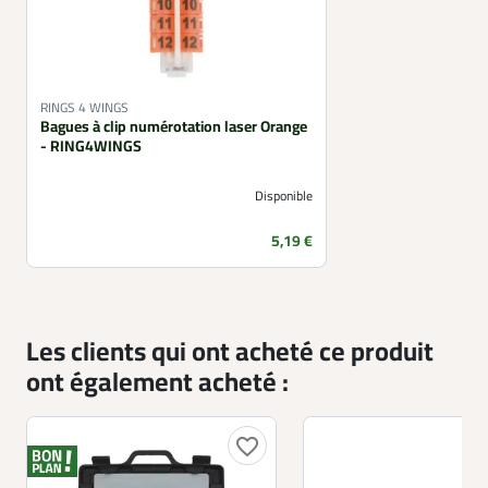
RINGS 4 WINGS
Bagues à clip numérotation laser Orange
- RING4WINGS
Disponible
Prix
5,19 €
Les clients qui ont acheté ce produit
ont également acheté :
favorite_border