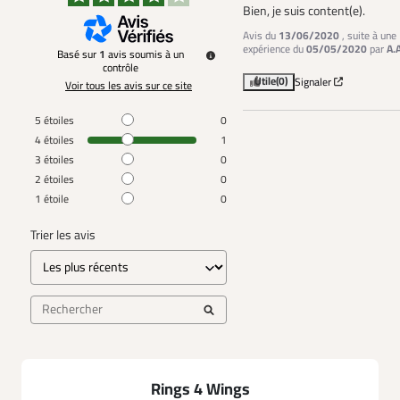
Bien, je suis content(e).
Avis du
13/06/2020
, suite à une
expérience du
05/05/2020
par
A.
Basé sur
1
avis soumis à un
contrôle
Utile
(0)
Signaler
Voir tous les avis sur ce site
5
étoiles
0
4
étoiles
1
3
étoiles
0
2
étoiles
0
1
étoile
0
Trier les avis
Rings 4 Wings