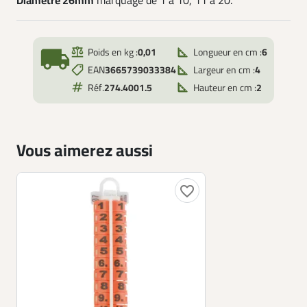
Diamètre 26mm
marquage de 1 à 10, 11 à 20.
local_shipping
Poids en kg :
0,01
Longueur en cm :
6
EAN
3665739033384
Largeur en cm :
4
Réf.
274.4001.5
Hauteur en cm :
2
Vous aimerez aussi
favorite_border