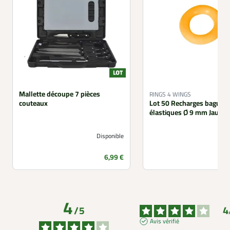
Mallette découpe 7 pièces
RINGS 4 WINGS
couteaux
Lot 50 Recharges bagues
élastiques Ø 9 mm Jaune
Disponible
Prix
6,99 €
4
4
/
5
Avis vérifié