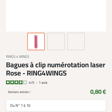
RINGS 4 WINGS
Bagues à clip numérotation laser
Rose - RING4WINGS
4
/
5
-
1
avis
0,80 €
Derniers articles !
Du N° 1 à 10