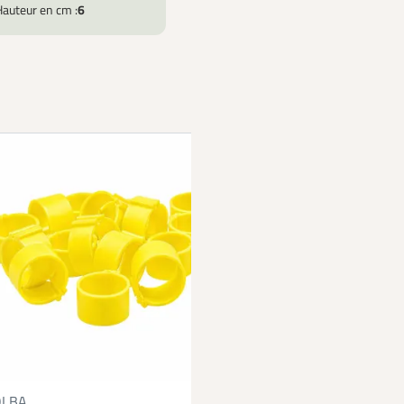
Hauteur en cm :
6
Bagues à clip éco 
OLBA