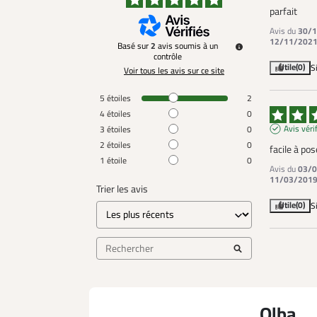
parfait
Avis du
30/1
12/11/202
Basé sur
2
avis soumis à un
contrôle
Utile
(0)
S
Voir tous les avis sur ce site
5
étoiles
2
4
étoiles
0
Avis véri
3
étoiles
0
2
étoiles
0
facile à pos
1
étoile
0
Avis du
03/0
11/03/201
Trier les avis
Utile
(0)
S
Olba