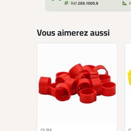
Réf.
269.1005.9
Vous aimerez aussi
OLBA