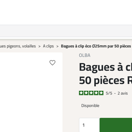
es pigeons, volailles
A clips
Bagues à clip éco Ø25mm par 50 pièces
OLBA
Bagues à c
favorite_border
50 pièces 
5
/
5
-
2
avis
Disponible