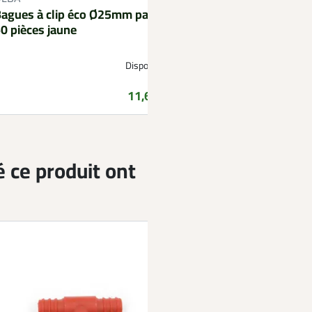
50 pièces noir
agues à clip éco Ø25mm par
0 pièces jaune
Disponible
Prix
11,69 €
é ce produit ont