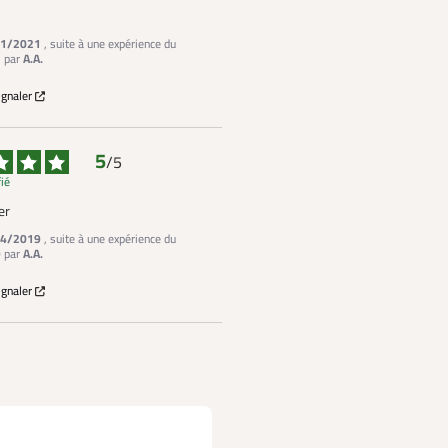
1/2021
, suite à une expérience du
1
par
A.A.
ignaler
5
/
5
fié
er
4/2019
, suite à une expérience du
9
par
A.A.
ignaler