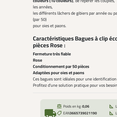
couleurs (10 couleurs)
, de repérer les couples,
les années,
les différents lâchers de gibiers par année ou p
(par 50)
pour oies et paons.
Caractéristiques Bagues à clip 
pièces Rose :
Fermeture très fiable
Rose
Conditionnement par 50 pièces
Adaptées pour oies et paons
Ces bagues sont idéales pour une identification c
Profitez d'une solution pratique pour vos besoin
Poids en kg :
0,06
local_shipping
EAN
3665739021190
L