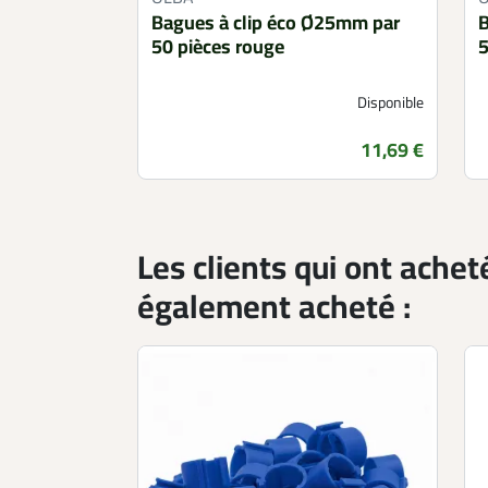
Bagues à clip éco Ø25mm par
B
50 pièces rouge
5
Disponible
Prix
11,69 €
Les clients qui ont achet
également acheté :