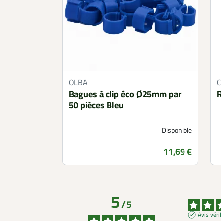
OLBA
Bagues à clip éco Ø25mm par
R
50 pièces Bleu
Disponible
Prix
11,69 €
5
/
5
Avis véri