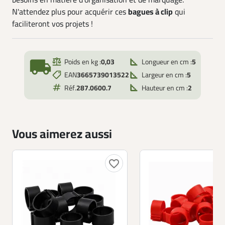
besoins en matière d'organisation et de marquage.
N'attendez plus pour acquérir ces
bagues à clip
qui
faciliteront vos projets !
local_shipping
Poids en kg :
0,03
Longueur en cm :
5
EAN
3665739013522
Largeur en cm :
5
Réf.
287.0600.7
Hauteur en cm :
2
Vous aimerez aussi
favorite_border