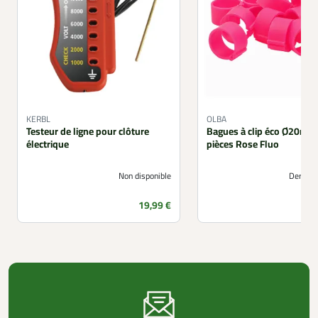
KERBL
OLBA
Testeur de ligne pour clôture
Bagues à clip éco Ø20mm
électrique
pièces Rose Fluo
Non disponible
Derniers
Prix
19,99 €