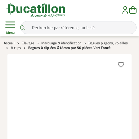
Menu
Accueil
Elevage
Marquage & identification
Bagues pigeons, volailles
A clips
Bagues à clip éco Ø18mm par 50 pièces Vert Foncé
favorite_border