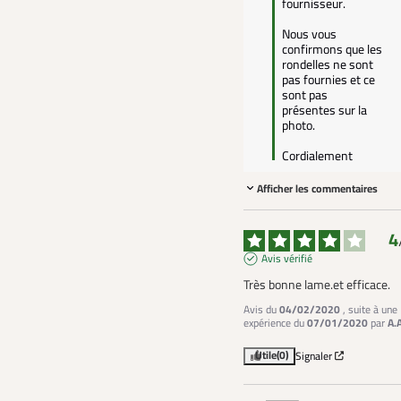
fournisseur.

Nous vous 
confirmons que les 
rondelles ne sont 
pas fournies et ce 
sont pas 
présentes sur la 
photo.

Afficher les commentaires
4
Avis vérifié
Très bonne lame.et efficace.
Avis du
04/02/2020
, suite à une
expérience du
07/01/2020
par
A.
Utile
(0)
Signaler