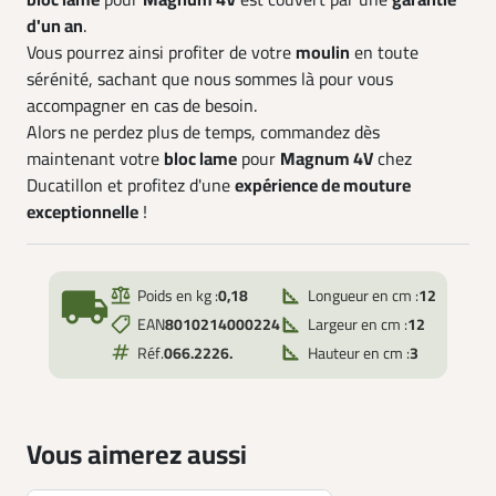
bloc lame
pour
Magnum 4V
est couvert par une
garantie
d'un an
.
Vous pourrez ainsi profiter de votre
moulin
en toute
sérénité, sachant que nous sommes là pour vous
accompagner en cas de besoin.
Alors ne perdez plus de temps, commandez dès
maintenant votre
bloc lame
pour
Magnum 4V
chez
Ducatillon et profitez d'une
expérience de mouture
exceptionnelle
!
local_shipping
Poids en kg :
0,18
Longueur en cm :
12
EAN
8010214000224
Largeur en cm :
12
Réf.
066.2226.
Hauteur en cm :
3
Vous aimerez aussi