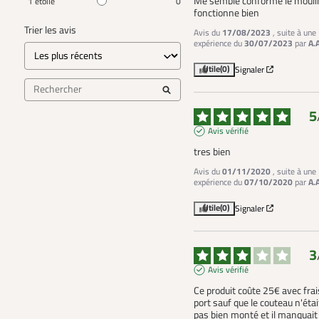
Me semble conforme le moulin
1
étoile
0
fonctionne bien
Trier les avis
Avis du
17/08/2023
, suite à une
expérience du
30/07/2023
par
A.
Utile
(0)
Signaler
5
Avis vérifié
tres bien
Avis du
01/11/2020
, suite à une
expérience du
07/10/2020
par
A.
Utile
(0)
Signaler
3
Avis vérifié
Ce produit coûte 25€ avec frais
port sauf que le couteau n'était
pas bien monté et il manquait 