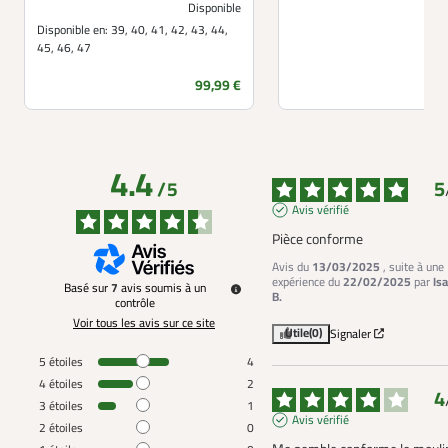
Disponible
Disponible en:
39, 40, 41, 42, 43, 44,
45, 46, 47
Prix
99,99 €
4.4
5
/
5
Avis vérifié
Pièce conforme
Avis du
13/03/2025
, suite à une
expérience du
22/02/2025
par
Is
Basé sur
7
avis soumis à un
B.
contrôle
Voir tous les avis sur ce site
Utile
(0)
Signaler
5
étoiles
4
4
étoiles
2
4
3
étoiles
1
Avis vérifié
2
étoiles
0