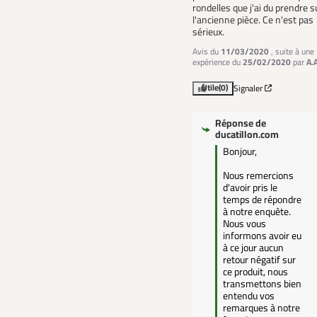
rondelles que j'ai du prendre su
l'ancienne pièce. Ce n'est pas 
sérieux.
Avis du
11/03/2020
, suite à une
expérience du
25/02/2020
par
A.
Utile
(0)
Signaler
Réponse de
ducatillon.com
Bonjour,

Nous remercions 
d'avoir pris le 
temps de répondre 
à notre enquête.

Nous vous 
informons avoir eu 
à ce jour aucun 
retour négatif sur 
ce produit, nous 
transmettons bien 
entendu vos 
remarques à notre 