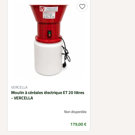
favorite_border
VERCELLA
Moulin à céréales électrique ET 20 liitres
- VERCELLA
Non disponible
Prix
179,00 €