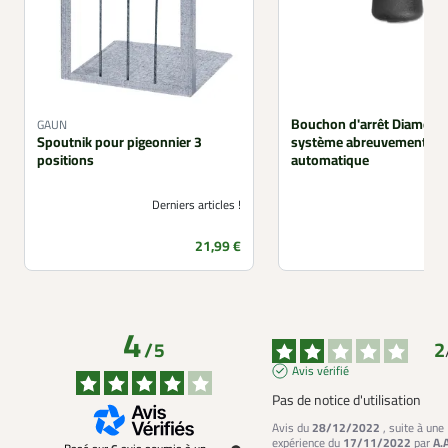
Bouchon d'arrêt Diamètr
GAUN
Spoutnik pour pigeonnier 3
système abreuvement
positions
automatique
Derniers articles !
Prix
21,99 €
4
2
/
5
Avis vérifié
Pas de notice d'utilisation
Avis du
28/12/2022
, suite à une
expérience du
17/11/2022
par
A.