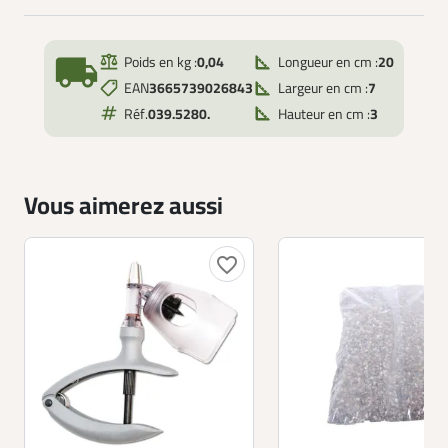
local_shipping
Poids en kg :
0,04
Longueur en cm :
20
EAN
3665739026843
Largeur en cm :
7
Réf.
039.5280.
Hauteur en cm :
3
Vous aimerez aussi
favorite_border