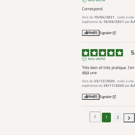
Avis vérifié
Correspond
Avis du
10/04/2021
, suite à une
expérience du
16/03/2021
par
A.
Utile
(0)
Signaler
5
Avis vérifié
Très bien et très pratique. J'en 
déjà une
Avis du
23/12/2020
, suite à une
expérience du
29/11/2020
par
A.
Utile
(0)
Signaler
1
2