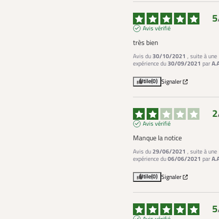
5
Avis vérifié
très bien
Avis du
30/10/2021
, suite à une
expérience du
30/09/2021
par
A.
Utile
(0)
Signaler
2
Avis vérifié
Manque la notice
Avis du
29/06/2021
, suite à une
expérience du
06/06/2021
par
A.
Utile
(0)
Signaler
5