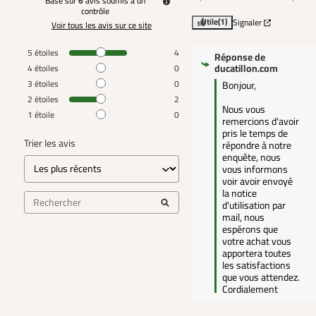
Basé sur
6
avis soumis à un
contrôle
Utile
(1)
Signaler
Voir tous les avis sur ce site
5
étoiles
4
Réponse de
ducatillon.com
4
étoiles
0
3
étoiles
0
Bonjour,

2
étoiles
2
Nous vous 
1
étoile
0
remercions d'avoir 
pris le temps de 
Trier les avis
répondre à notre 
enquête, nous 
vous informons 
voir avoir envoyé 
la notice 
d'utilisation par 
mail, nous 
espérons que 
votre achat vous 
apportera toutes 
les satisfactions 
que vous attendez.

Cordialement