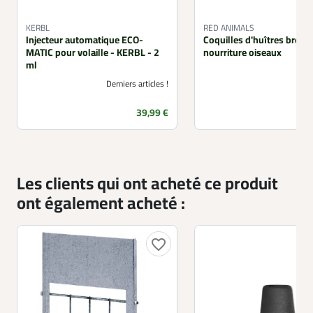
KERBL
RED ANIMALS
Injecteur automatique ECO-
Coquilles d'huîtres broyé
MATIC pour volaille - KERBL - 2
nourriture oiseaux
ml
Derniers articles !
Prix
39,99 €
Les clients qui ont acheté ce produit
ont également acheté :
favorite_border