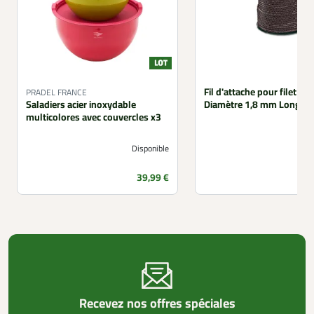
Fil d'attache pour filet de 
PRADEL FRANCE
Saladiers acier inoxydable
Diamètre 1,8 mm Long. 2
multicolores avec couvercles x3
Disponible
Prix
39,99 €
Recevez nos offres spéciales