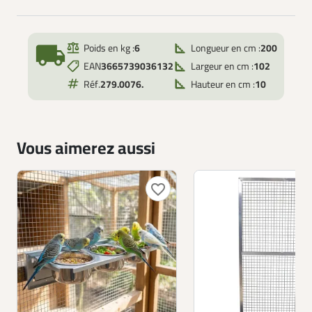
local_shipping
Poids en kg :
6
Longueur en cm :
200
EAN
3665739036132
Largeur en cm :
102
Réf.
279.0076.
Hauteur en cm :
10
Vous aimerez aussi
favorite_border