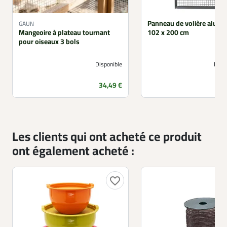
Panneau de volière alumi
GAUN
Mangeoire à plateau tournant
102 x 200 cm
pour oiseaux 3 bols
Disponible
Non 
Prix
34,49 €
Les clients qui ont acheté ce produit
ont également acheté :
favorite_border