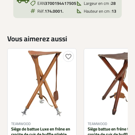
EAN
3700194417505
Largeur en cm :
28
Réf.
174.0001.
Hauteur en cm :
13
Vous aimerez aussi
favorite_border
TEAMWOOD
TEAMWOOD
Siège de battue Luxe en frêne en
Siège battue en frêne tein
croûte de cuir de buffle pliable
croûte de cuir de buffle pl