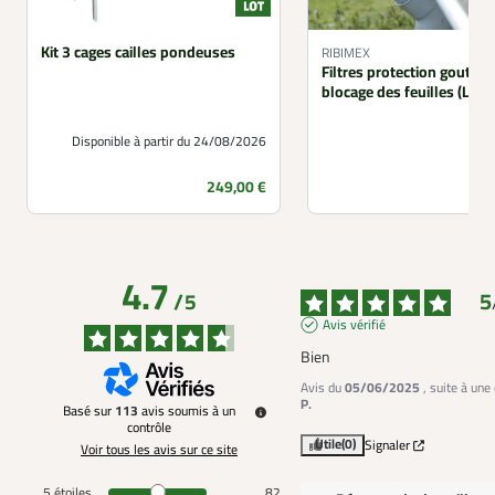
Kit 3 cages cailles pondeuses
RIBIMEX
Filtres protection gouttièr
blocage des feuilles (Lot 
Disponible à partir du 24/08/2026
Prix
249,00 €
4.7
5
/
5
Avis vérifié
Bien
Avis du
05/06/2025
, suite à un
P.
Basé sur
113
avis soumis à un
contrôle
Utile
(0)
Signaler
Voir tous les avis sur ce site
5
étoiles
82