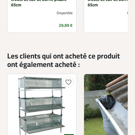
65cm
65cm
Disponible
Non 
Prix
29,99 €
Les clients qui ont acheté ce produit
ont également acheté :
favorite_border