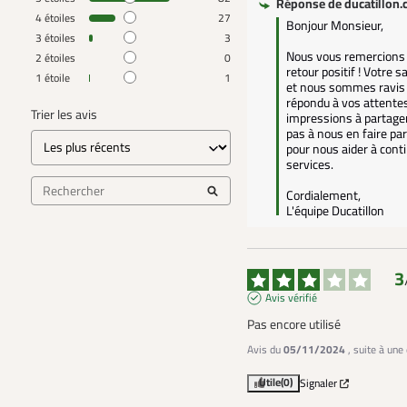
Réponse de
ducatillon
4
étoiles
27
Bonjour Monsieur,

3
étoiles
3
Nous vous remercions 
2
étoiles
0
retour positif ! Votre sa
1
étoile
1
et nous sommes ravis q
répondu à vos attentes.
Trier les avis
impressions à partager
pas à nous en faire part
pour nous aider à conti
services.

Cordialement,  

L'équipe Ducatillon
3
Avis vérifié
Pas encore utilisé
Avis du
05/11/2024
, suite à un
Utile
(0)
Signaler