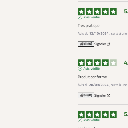
5
Avis vérifié
Très pratique
Avis du
12/10/2024
, suite à un
Utile
(0)
Signaler
4
Avis vérifié
Produit conforme
Avis du
28/09/2024
, suite à un
Utile
(0)
Signaler
5
Avis vérifié