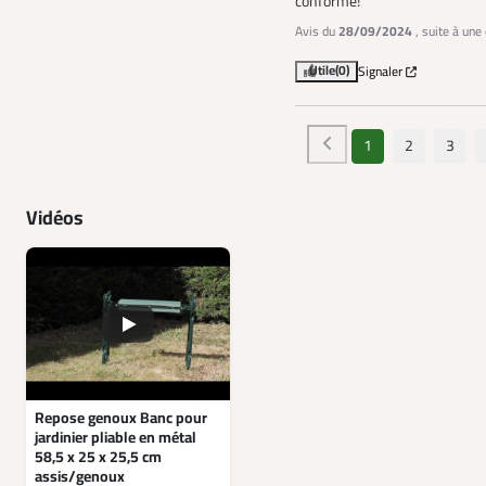
conforme!
Avis du
28/09/2024
, suite à un
Utile
(0)
Signaler
1
2
3
Vidéos
Repose genoux Banc pour
jardinier pliable en métal
58,5 x 25 x 25,5 cm
assis/genoux