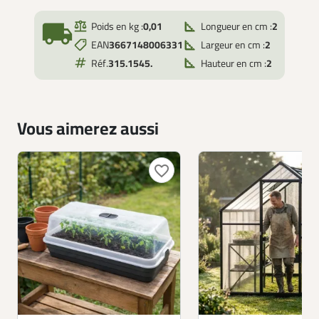
local_shipping
Poids en kg :
0,01
Longueur en cm :
2
EAN
3667148006331
Largeur en cm :
2
Réf.
315.1545.
Hauteur en cm :
2
Vous aimerez aussi
favorite_border