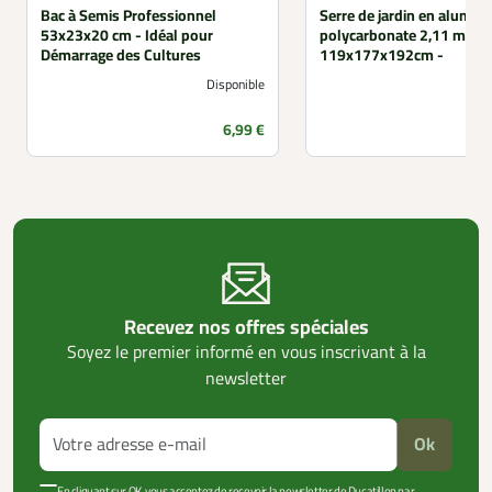
Bac à Semis Professionnel
Serre de jardin en alumin
53x23x20 cm - Idéal pour
polycarbonate 2,11 m² -
Démarrage des Cultures
119x177x192cm -
Disponible
Prix
P
6,99 €
Recevez nos offres spéciales
Soyez le premier informé en vous inscrivant à la
newsletter
Ok
En cliquant sur OK, vous acceptez de recevoir la newsletter de Ducatillon par