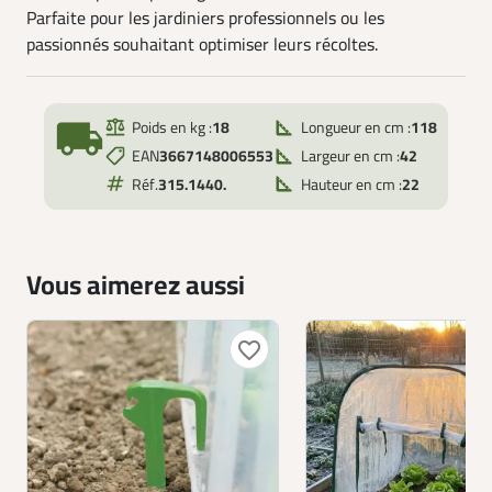
Parfaite pour les jardiniers professionnels ou les
passionnés souhaitant optimiser leurs récoltes.
local_shipping
Poids en kg :
18
Longueur en cm :
118
EAN
3667148006553
Largeur en cm :
42
Réf.
315.1440.
Hauteur en cm :
22
Vous aimerez aussi
favorite_border