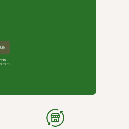
Ok
firmez
t moment