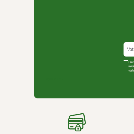
En c
avoi
via 
VOIR PLUS +