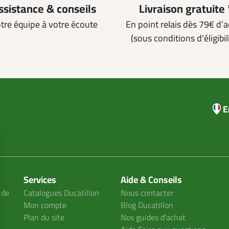
ssistance & conseils
Livraison gratuite 
tre équipe à votre écoute
En point relais dès 79€ d’
(sous conditions d'éligibil
E
Services
Aide & Conseils
 de
Catalogues Ducatillon
Nous contacter
Mon compte
Blog Ducatillon
Plan du site
Nos guides d'achat