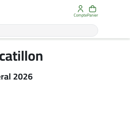
Compte
Panier
atillon
éral 2026