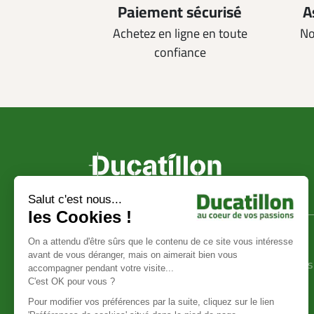
Paiement sécurisé
A
Achetez en ligne en toute
No
confiance
Ducatillon
Achat en ligne
La société Ducatillon
Conditions générales
Mentions légales
vente
Protection des données
Livraison et frais de