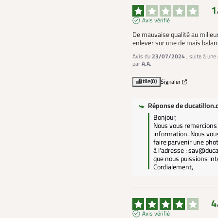
1
Avis vérifié
De mauvaise qualité au milieux
enlever sur une de mais balan
Avis du
23/07/2024
, suite à un
par
A.A.
Utile
(0)
Signaler
Réponse de
ducatillon
Bonjour, 

Nous vous remercions 
information. Nous vous
faire parvenir une photo
à l'adresse : sav@ducat
que nous puissions inte
Cordialement,
4
Avis vérifié