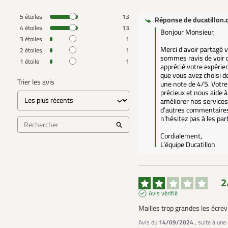
5
étoiles
13
Réponse de
ducatillon
4
étoiles
13
Bonjour Monsieur,

3
étoiles
1
Merci d'avoir partagé v
2
étoiles
1
sommes ravis de voir 
1
étoile
1
apprécié votre expérie
que vous avez choisi de
Trier les avis
une note de 4/5. Votre 
précieux et nous aide à
améliorer nos services.
d'autres commentaires
n'hésitez pas à les part
Cordialement,  

L’équipe Ducatillon
2
Avis vérifié
Mailles trop grandes les écre
Avis du
14/09/2024
, suite à un