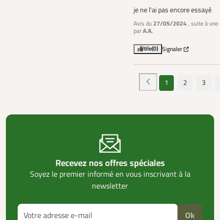
je ne l'ai pas encore essayé
Avis du
27/05/2024
, suite à un
par
A.A.
Utile
(0)
Signaler
1
2
3
Recevez nos offres spéciales
Soyez le premier informé en vous inscrivant à la
newsletter
Ok