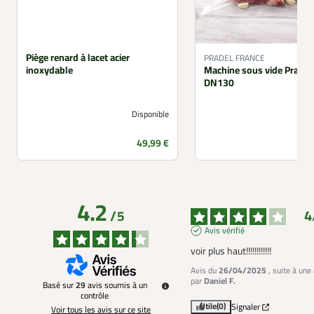
Piège renard à lacet acier
PRADEL FRANCE
inoxydable
Machine sous vide Pradel
DN130
Disponible
Prix
49,99 €
4.2
4
/
5
Avis vérifié
voir plus haut!!!!!!!!!!!!
Avis du
26/04/2025
, suite à un
par
Daniel F.
Basé sur
29
avis soumis à un
contrôle
Utile
(0)
Signaler
Voir tous les avis sur ce site