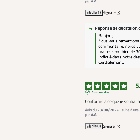
par
A.A.
Utile
(1)
Signaler
Réponse de
ducatillon
Bonjour,

Nous vous remercions 
commentaire. Après véri
mailles sont bien de
indiqué dans notre descr
Cordialement,
5
Avis vérifié
Conforme à ce que je souhaita
Avis du
23/08/2024
, suite à un
par
A.A.
Utile
(0)
Signaler