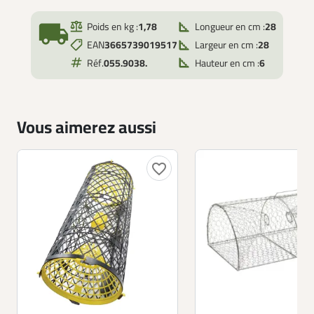
local_shipping
Poids en kg :
1,78
Longueur en cm :
28
EAN
3665739019517
Largeur en cm :
28
Réf.
055.9038.
Hauteur en cm :
6
Vous aimerez aussi
favorite_border