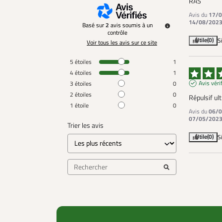
RAS
Avis du
17/0
14/08/202
Basé sur
2
avis soumis à un
contrôle
Utile
(0)
S
Voir tous les avis sur ce site
5
étoiles
1
4
étoiles
1
Avis véri
3
étoiles
0
2
étoiles
0
Répulsif ul
1
étoile
0
Avis du
06/0
07/05/202
Trier les avis
Utile
(0)
S