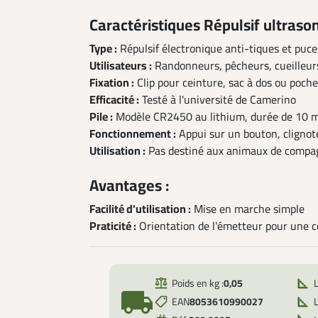
Caractéristiques Répulsif ultrason
Type :
Répulsif électronique anti-tiques et puce
Utilisateurs :
Randonneurs, pêcheurs, cueilleurs
Fixation :
Clip pour ceinture, sac à dos ou poch
Efficacité :
Testé à l'université de Camerino
Pile :
Modèle CR2450 au lithium, durée de 10 m
Fonctionnement :
Appui sur un bouton, clignot
Utilisation :
Pas destiné aux animaux de compa
Avantages :
Facilité d'utilisation :
Mise en marche simple
Praticité :
Orientation de l'émetteur pour une 
Poids en kg :
0,05
local_shipping
EAN
8053610990027
L