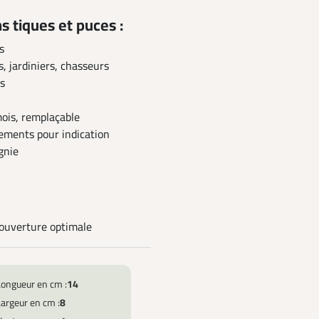
s tiques et puces :
s
, jardiniers, chasseurs
es
ois, remplaçable
ements pour indication
gnie
couverture optimale
Longueur en cm :
14
argeur en cm :
8