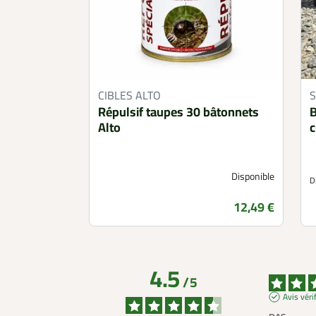
CIBLES ALTO
S
Répulsif taupes 30 bâtonnets
B
Alto
c
Disponible
D
Prix
12,49 €
4.5
/
5
Avis véri