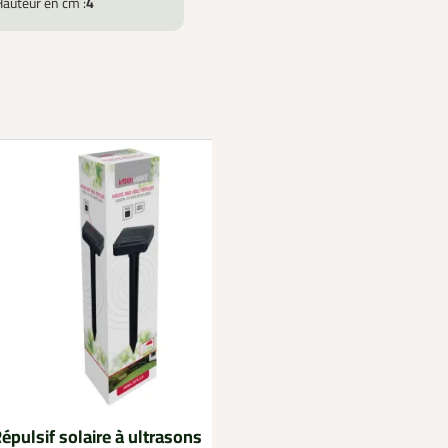
Hauteur en cm :
4
épulsif solaire à ultrasons
Anti oiseaux solaire