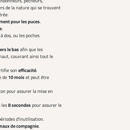
randonneurs, pêcheurs,
ers de la nature qui se trouvent
érée.
ement pour les puces
.
e
.
c à dos, ou les poches
ers le bas
afin que les
haut, couvrant ainsi tout le
rtifie son
efficacité
.
e de
10 mois
et peut être
uton pour assurer la mise en
 les
8 secondes
pour assurer le
ériodes d'inutilisation.
nimaux de compagnie
.