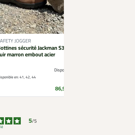
Filet volaille orang
AFETY JOGGER
Longueur 25m avec 
ottines sécurité Jackman S3
uir marron embout acier
Disponible
Disponible à part
isponible en:
41, 42, 44
Prix
86,99 €
5
/
5
fié