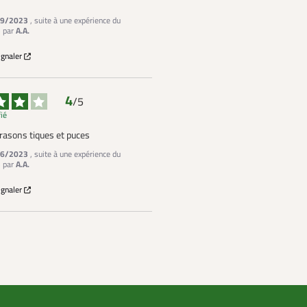
9/2023
, suite à une expérience du
3
par
A.A.
ignaler
4
/
5
fié
trasons tiques et puces
6/2023
, suite à une expérience du
3
par
A.A.
ignaler