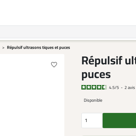
Répulsif ultrasons tiques et puces
Répulsif ul
favorite_border
puces
4.5
/
5
-
2
avis
Disponible