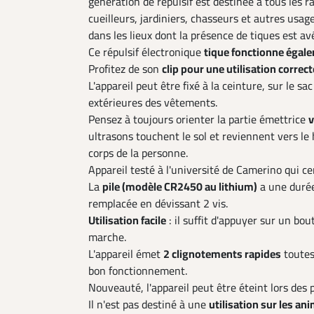
génération de répulsif est destinée à tous les 
cueilleurs, jardiniers, chasseurs et autres usag
dans les lieux dont la présence de tiques est av
Ce répulsif électronique
tique fonctionne égal
Profitez de son
clip pour une utilisation correct
L'appareil peut être fixé à la ceinture, sur le sa
extérieures des vêtements.
Pensez à toujours orienter la partie émettrice
v
ultrasons touchent le sol et reviennent vers le 
corps de la personne.
Appareil testé à l'université de Camerino qui ce
La
pile (modèle CR2450 au lithium)
a une duré
remplacée en dévissant 2 vis.
Utilisation facile
: il suffit d'appuyer sur un bo
marche.
L'appareil émet
2 clignotements rapides
toutes
bon fonctionnement.
Nouveauté, l'appareil peut être éteint lors des p
Il n'est pas destiné à une
utilisation sur les a