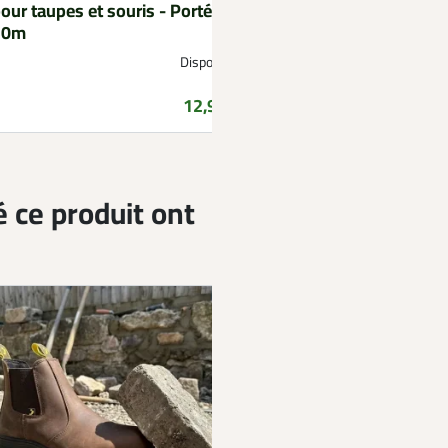
our taupes et souris - Portée
flashs
30m
Disponible
D
Prix
12,99 €
é ce produit ont