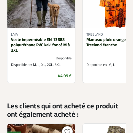
LMA
TREELAND
Veste imperméable EN 13688
Manteau pluie orange ca
polyuréthane PVC kaki foncé M à
Treeland étanche
3XL
Disponible
Disponible en:
M, L, XL, 2XL, 3XL
Disponible en:
M, L
Prix
44,99 €
Les clients qui ont acheté ce produit
ont également acheté :
favorite_border