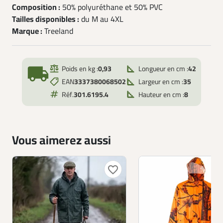
Composition :
50% polyuréthane et 50% PVC
Tailles disponibles :
du M au 4XL
Marque :
Treeland
local_shipping
Poids en kg :
0,93
Longueur en cm :
42
EAN
3337380068502
Largeur en cm :
35
Réf.
301.6195.4
Hauteur en cm :
8
Vous aimerez aussi
favorite_border