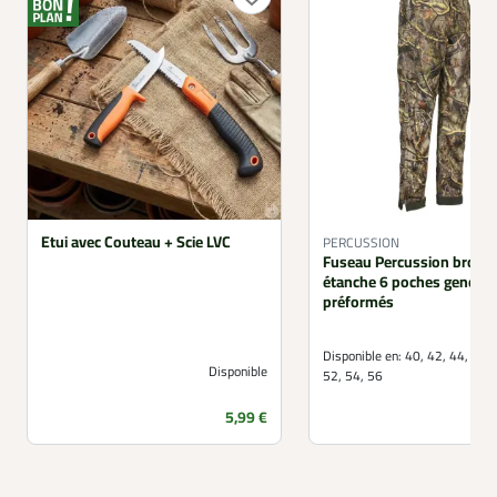
Etui avec Couteau + Scie LVC
PERCUSSION
Fuseau Percussion broca
étanche 6 poches genoux
préformés
Disponible en:
40, 42, 44, 46, 
Disponible
52, 54, 56
Prix
5,99 €