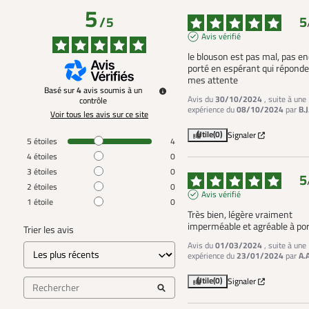
5
5
/
5
Avis vérifié
le blouson est pas mal, pas en
porté en espérant qui réponde 
mes attente
Basé sur
4
avis soumis à un
Avis du
30/10/2024
, suite à une
contrôle
expérience du
08/10/2024
par
B.J
Voir tous les avis sur ce site
Utile
(0)
Signaler
5
étoiles
4
4
étoiles
0
3
étoiles
0
5
2
étoiles
0
Avis vérifié
1
étoile
0
Très bien, légère vraiment 
imperméable et agréable à por
Trier les avis
Avis du
01/03/2024
, suite à une
expérience du
23/01/2024
par
A.
Utile
(0)
Signaler