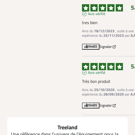
5
Avis vérifié
tres bien
Avis du
18/12/2023
, suite à une
expérience du
25/11/2023
par
A.
Utile
(0)
Signaler
5
Avis vérifié
Très bon produit
Avis du
25/10/2020
, suite à une
expérience du
28/09/2020
par
A.
Utile
(0)
Signaler
Treeland
Une référence dans l'univers de l'équipement pour la