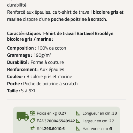
durabilité.
Renforcé aux épaules, ce t-shirt de travail
bicolore gris et
marine
dispose d'une
poche de poitrine à scratch
.
Caractéristiques T-Shirt de travail Bartavel Brooklyn
bicolore gris / marine :
Composition :
100% de coton
Grammage :
190g/m²
Durabilité :
Forme à couture
Renforcement :
Aux épaules
Couleur :
Bicolore gris et marine
Poche :
Poche de poitrine à scratch
Taille :
S à 5XL
local_shipping
Poids en kg :
0,27
Longueur en cm :
33
EAN
3700045549942
Largeur en cm :
27
Réf.
296.6010.6
Hauteur en cm :
3