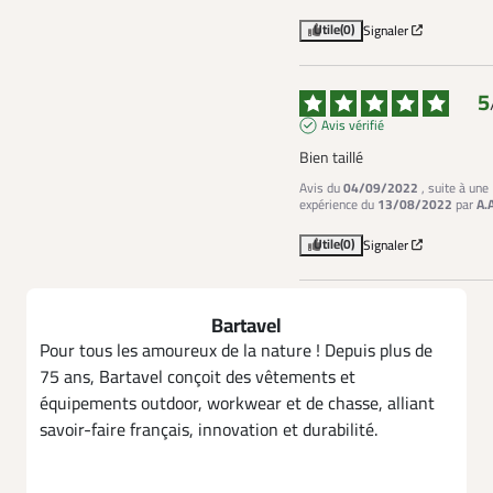
Utile
(0)
Signaler
5
Avis vérifié
Bien taillé
Avis du
04/09/2022
, suite à une
expérience du
13/08/2022
par
A.
Utile
(0)
Signaler
Bartavel
Pour tous les amoureux de la nature ! Depuis plus de
75 ans, Bartavel conçoit des vêtements et
équipements outdoor, workwear et de chasse, alliant
savoir-faire français, innovation et durabilité.