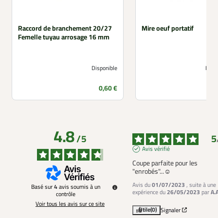
Raccord de branchement 20/27
Mire oeuf portatif
Femelle tuyau arrosage 16 mm
Disponible
Non 
Prix
0,60 €
4.8
5
/
5
Avis vérifié
Coupe parfaite pour les 
"enrobés"...☺️
Avis du
01/07/2023
, suite à une
Basé sur
4
avis soumis à un
expérience du
26/05/2023
par
A.
contrôle
Voir tous les avis sur ce site
Utile
(0)
Signaler