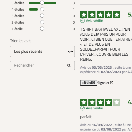
5
étoiles
3
4
étoiles
1
5
3
étoiles
0
Avis vérifié
2
étoiles
0
1
étoile
0
T SHIRT BARTAVEL 4XL..J.'EN 
AVAIS DEJA PRIS UN POUR 
VOIR...CI BIEN QUE J'EN AI REP
Trier les avis
4 ET DE PLUS EN 
SOLDE...PARFAIT POUR 
L'HIVER...COUVRE BIEN LES 
REINS.
Avis du
03/03/2023
, suite à une
expérience du
02/02/2023
par
A.
Utile
(0)
Signaler
4
Avis vérifié
parfait
Avis du
16/09/2022
, suite à une
expérience du
03/08/2022
par
A.