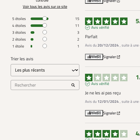
contrôle
Utile
(0)
Signaler
Voir tous les avis sur ce site
5
étoiles
15
5
4
étoiles
11
Avis vérifié
3
étoiles
3
Parfait
2
étoiles
2
Avis du
20/12/2024
, suite à un
1
étoile
1
Utile
(0)
Signaler
Trier les avis
1
Avis vérifié
Je ne les ai pas reçu
Avis du
12/01/2024
, suite à un
Utile
(0)
Signaler
4