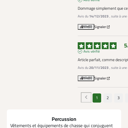
Avis vérifié
Dommage simplement que ce so
Avis du
14/12/2023
, suite à un
Utile
(0)
Signaler
5
Avis vérifié
Article parfait, comme descript
Avis du
20/11/2023
, suite à un
Utile
(0)
Signaler
1
2
3
Percussion
Vêtements et équipements de chasse qui conjuguent