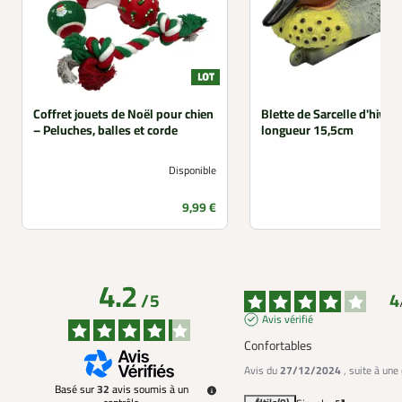
Coffret jouets de Noël pour chien
Blette de Sarcelle d'hiver
– Peluches, balles et corde
longueur 15,5cm
Disponible
Prix
9,99 €
4.2
4
/
5
Avis vérifié
Confortables
Avis du
27/12/2024
, suite à un
Basé sur
32
avis soumis à un