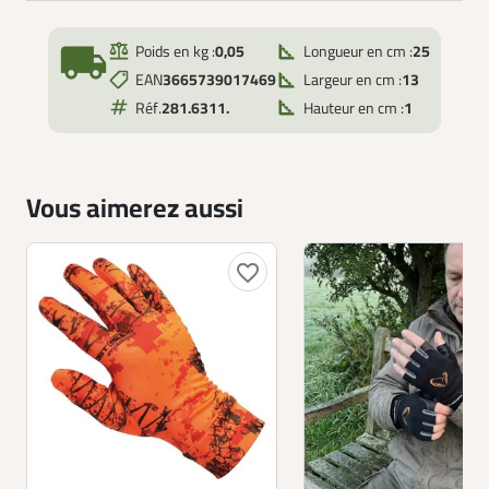
local_shipping
Poids en kg :
0,05
Longueur en cm :
25
EAN
3665739017469
Largeur en cm :
13
Réf.
281.6311.
Hauteur en cm :
1
Vous aimerez aussi
favorite_border