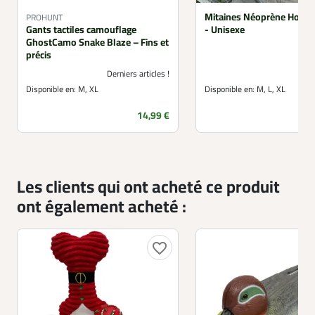
Mitaines Néoprène Homme
PROHUNT
Gants tactiles camouflage
- Unisexe
GhostCamo Snake Blaze – Fins et
précis
Derniers articles !
Disponible en:
M, XL
Disponible en:
M, L, XL
Prix
14,99 €
Les clients qui ont acheté ce produit
ont également acheté :
favorite_border