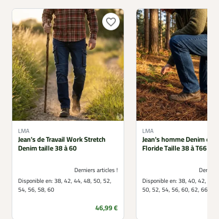
favorite_border
LMA
LMA
Jean's de Travail Work Stretch
Jean's homme Denim droi
Denim taille 38 à 60
Floride Taille 38 à T66
Derniers articles !
Derniers
Disponible en:
38, 42, 44, 48, 50, 52,
Disponible en:
38, 40, 42, 44, 
54, 56, 58, 60
50, 52, 54, 56, 60, 62, 66
Prix
46,99 €