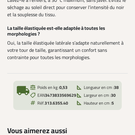
Lavez-le à l’envers, à 30°C maximum, sans javel. Évitez le
séchage au soleil direct pour conserver l’intensité du noir
et la souplesse du tissu.
La taille élastiquée est-elle adaptée à toutes les
morphologies ?
Oui, la taille élastiquée latérale s’adapte naturellement à
votre tour de taille, garantissant un confort sans
contrainte pour toutes les morphologies.
local_shipping
Poids en kg :
0,53
Longueur en cm :
38
EAN
3473833569629
Largeur en cm :
30
Réf.
313.6355.40
Hauteur en cm :
5
Vous aimerez aussi