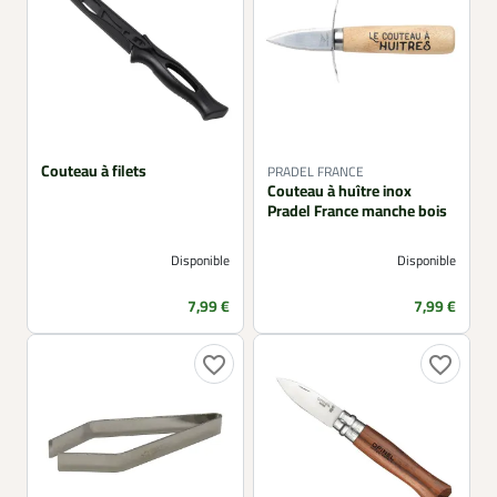
Couteau à filets
PRADEL FRANCE
Couteau à huître inox
Pradel France manche bois
Disponible
Disponible
Prix
Prix
7,99 €
7,99 €
favorite_border
favorite_border