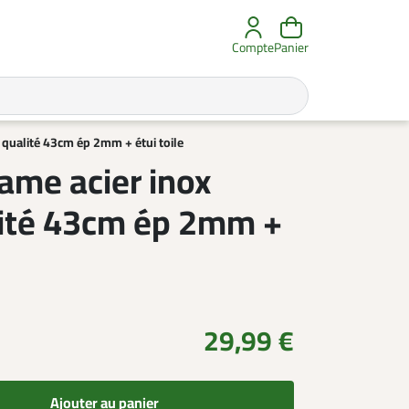
Compte
Panier
 qualité 43cm ép 2mm + étui toile
ame acier inox
lité 43cm ép 2mm +
29,99 €
Ajouter au panier