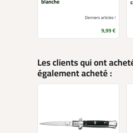
blanche
c
Derniers articles !
Prix
9,99 €
Les clients qui ont achet
également acheté :