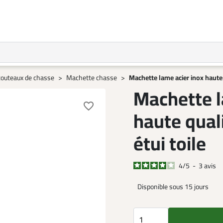
couteaux de chasse
Machette chasse
Machette lame acier inox haute
Machette l
favorite_border
haute qua
étui toile
4
/
5
-
3
avis
Disponible sous 15 jours