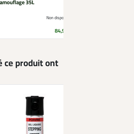
amouflage 35L
anti moisissure 200
Non disponible
Prix
84,99 €
é ce produit ont