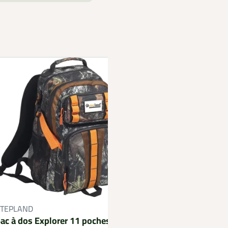
STEPLAND
BALLISTOL
ac à dos Explorer 11 poches
Huile multi-usages a