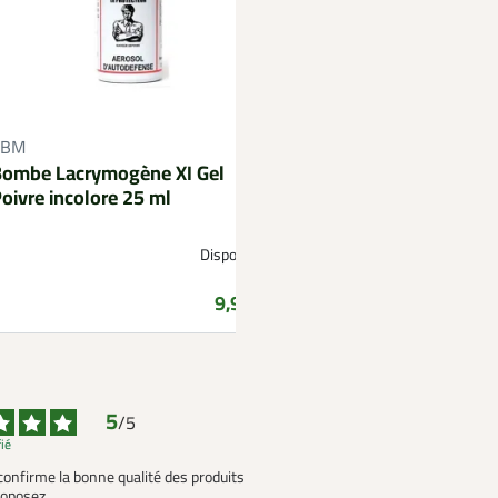
Talkie-walkie lampe
CBM
rechargeable auton
ombe Lacrymogène XI Gel
l'unité
oivre incolore 25 ml
Disponible
Prix
9,99 €
5
/
5
fié
 confirme la bonne qualité des produits 
oposez .