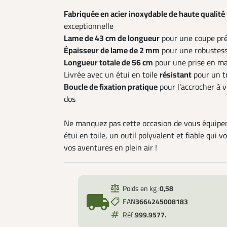
Fabriquée en acier inoxydable de haute qualité
exceptionnelle
Lame de 43 cm de longueur
pour une coupe préc
Épaisseur de lame de 2 mm
pour une robustess
Longueur totale de 56 cm
pour une prise en ma
Livrée avec un étui en toile
résistant
pour un t
Boucle de fixation pratique
pour l'accrocher à v
dos
Ne manquez pas cette occasion de vous équipe
étui en toile, un outil polyvalent et fiable qu
vos aventures en plein air !
Poids en kg :
0,58
local_shipping
EAN
3664245008183
Réf.
999.9577.