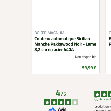
BOKER MAGNUM
Couteau automatique Sicilian -
B
Manche Pakkawood Noir - Lame
P
8,2 cm en acier 440A
Non disponible
Prix
59,99 €
4
/
5
Avis véri
produit qui
que vous pr