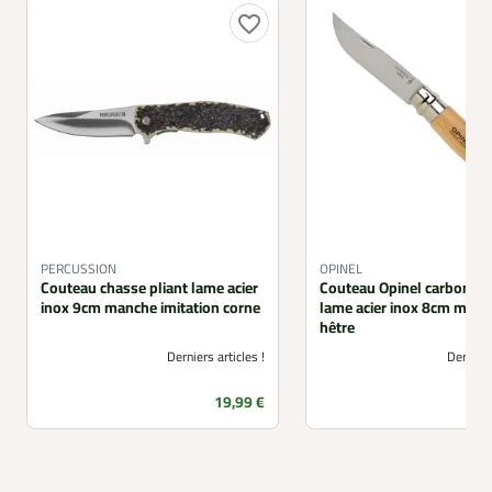
favorite_border
PERCUSSION
OPINEL
Couteau chasse pliant lame acier
Couteau Opinel carbone 
inox 9cm manche imitation corne
lame acier inox 8cm man
hêtre
Derniers articles !
Derniers
Prix
19,99 €