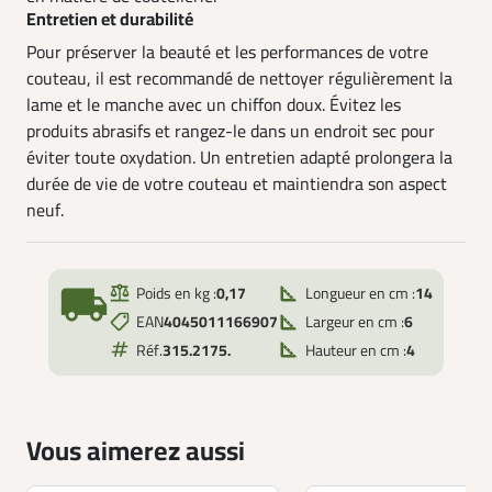
Entretien et durabilité
Pour préserver la beauté et les performances de votre
couteau, il est recommandé de nettoyer régulièrement la
lame et le manche avec un chiffon doux. Évitez les
produits abrasifs et rangez-le dans un endroit sec pour
éviter toute oxydation. Un entretien adapté prolongera la
durée de vie de votre couteau et maintiendra son aspect
neuf.
local_shipping
Poids en kg :
0,17
Longueur en cm :
14
EAN
4045011166907
Largeur en cm :
6
Réf.
315.2175.
Hauteur en cm :
4
Vous aimerez aussi