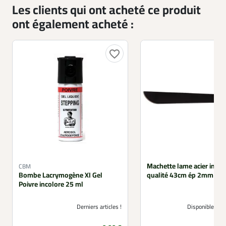
Les clients qui ont acheté ce produit
ont également acheté :
favorite_border
Machette lame acier inox
CBM
Bombe Lacrymogène XI Gel
qualité 43cm ép 2mm + étu
Poivre incolore 25 ml
Derniers articles !
Disponible sou