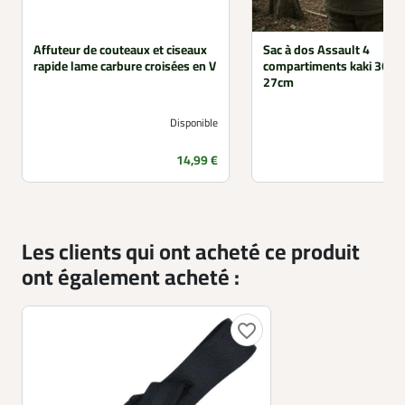
Affuteur de couteaux et ciseaux
Sac à dos Assault 4
rapide lame carbure croisées en V
compartiments kaki 36L 5
27cm
Disponible
Prix
14,99 €
Les clients qui ont acheté ce produit
ont également acheté :
favorite_border