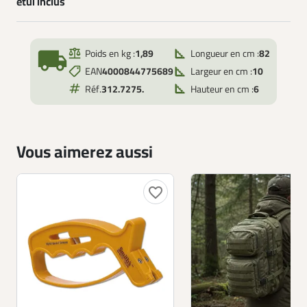
étui inclus
local_shipping
Poids en kg :
1,89
Longueur en cm :
82
EAN
4000844775689
Largeur en cm :
10
Réf.
312.7275.
Hauteur en cm :
6
Vous aimerez aussi
favorite_border