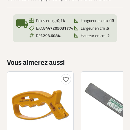
local_shipping
Poids en kg :
0,14
Longueur en cm :
13
EAN
8447205031774
Largeur en cm :
5
Réf.
293.6084.
Hauteur en cm :
2
Vous aimerez aussi
favorite_border