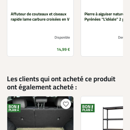
Affuteur de couteaux et ciseaux
Pierre à aiguiser naturelle
rapide lame carbure croisées en V
Pyrénées "L'idéale" 2 gra
Disponible
Derniers
Prix
14,99 €
Les clients qui ont acheté ce produit
ont également acheté :
favorite_border