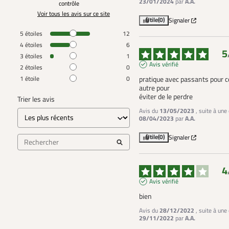
23/01/2024
par
A.A.
contrôle
Voir tous les avis sur ce site
Utile
(0)
Signaler
5
étoiles
12
4
étoiles
6
5
3
étoiles
1
Avis vérifié
2
étoiles
0
1
étoile
0
pratique avec passants pour ce
autre pour

éviter de le perdre
Trier les avis
Avis du
13/05/2023
, suite à une
08/04/2023
par
A.A.
Utile
(0)
Signaler
4
Avis vérifié
bien
Avis du
28/12/2022
, suite à une
29/11/2022
par
A.A.