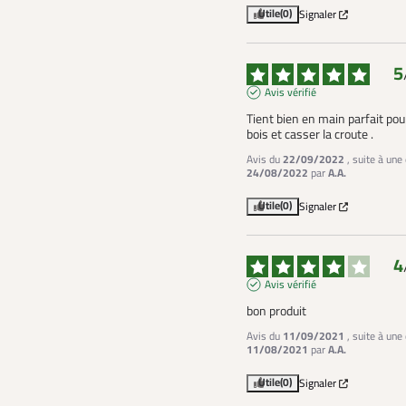
Utile
(0)
Signaler
5
Avis vérifié
Tient bien en main parfait pour 
bois et casser la croute .
Avis du
22/09/2022
, suite à une
24/08/2022
par
A.A.
Utile
(0)
Signaler
4
Avis vérifié
bon produit
Avis du
11/09/2021
, suite à une
11/08/2021
par
A.A.
Utile
(0)
Signaler