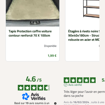
Tapis Protection coffre voiture
Étagère à rivets noire 5 n
contour renforcé 70 X 100cm
90x40x180cm - Structur
robuste en acier et MDF
Disponible
Non 
Prix
1,99 €
4.6
5
/
5
Avis vérifié
Très léger pour l’avoir en per
dans sa poche
Avis du
16/02/2024
, suite à une
Basé sur
19
avis soumis à un