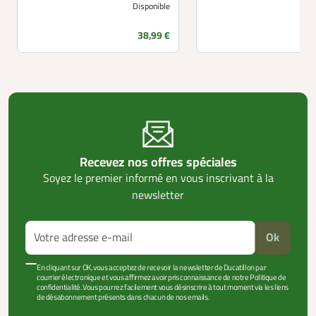
Disponible
Prix
38,99 €
Recevez nos offres spéciales
Soyez le premier informé en vous inscrivant à la
newsletter
Ok
En cliquant sur OK, vous acceptez de recevoir la newsletter de Ducatillon par
courrier électronique et vous affirmez avoir pris connaissance de notre Politique de
confidentialité. Vous pourrez facilement vous désinscrire à tout moment via les liens
de désabonnement présents dans chacun de nos emails.