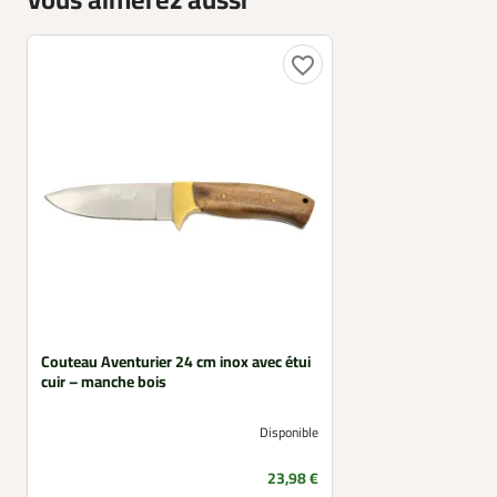
Vous aimerez aussi
favorite_border
Couteau Aventurier 24 cm inox avec étui
cuir – manche bois
Disponible
Prix
23,98 €